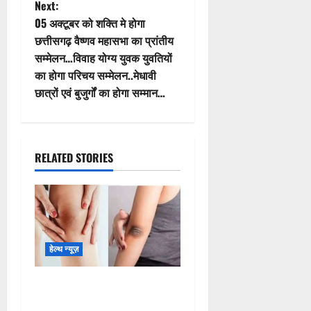
P
Previous:
‘कांतारा’-वरुण छोड़िए. अब प्रभास
o
मचाएंगे बड़ा धमाल, इस दिन आ रहा
‘राजा साब’ का ट्रेलर…
s
Next:
t
05 अक्टूबर को शक्ति मे होगा
छत्तीसगढ़ वैष्णव महासभा का प्रांतीय
n
सम्मेलन…विवाह योग्य युवक युवतियों
का होगा परिचय सम्मेलन..मेधावी
a
छात्रों एवं बुजुर्गों का होगा सम्मान…
v
i
RELATED STORIES