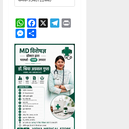
जगन्नाथ बैरागी
at
एडमिनिस्ट्रेशन
रायगढ़ टाईम्स
खबर व विज्ञापन
लगवाने हेतु सम्पर्क करें!!!
सम्पर्क-9340722440
WhatsApp
Facebook
X
Telegram
Print
Messenger
Share