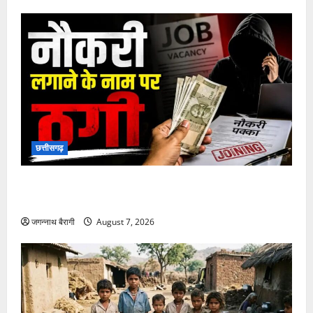
फिल्मी दुनिया
किट कॉनर की एंट्री से नई X-Men फिल्म में बढ़ा उत्साह…
जगन्नाथ बैरागी
August 7, 2026
छत्तीसगढ़