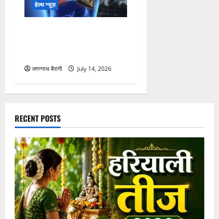
है? डॉक्टर से समझें…
जगन्नाथ बैरागी
July 15, 2026
हेल्थ न्यूज़
रात में दिखें ये लक्षण तो हो जाएं
सावधान’ ये फेफड़ों की खराबी की
शुरुआती निशानी हो सकती है…
जगन्नाथ बैरागी
July 14, 2026
RECENT POSTS