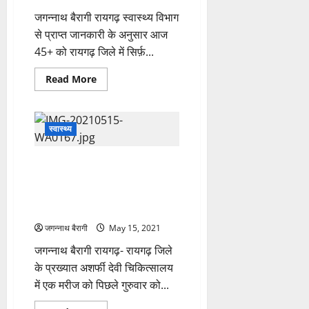
वर्ष
के
जगन्नाथ बैरागी रायगढ़ स्वास्थ्य विभाग
दायरें
में
से प्राप्त जानकारी के अनुसार आज
तो
वैक्सिन
45+ को रायगढ़ जिले में सिर्फ़...
लगवाने
का
Read
Read More
आज
more
है
about
सुनहरा
आज
मौका..देखिए
45+
अपने
को
नजदीकी
स्वास्थ्य
रायगढ़
टीकाकरण
जिले
केंद्र
में
में
रायगढ़ में भी दिखे ब्लैक फंगल के
सिर्फ़
आज
14
कितना
लक्षण..! कोविड पॉजिटव रह चुके एक
सेंटरों
लगेगा
मरीज में दिखे ब्लैक फंगस के संदिग्ध
में
वैक्सिन…
लगेगा
लक्षण….
टीका..सारंगढ
ब्लॉक
जगन्नाथ बैरागी
May 15, 2021
में
7
जगन्नाथ बैरागी रायगढ़- रायगढ़ जिले
सेंटर
में
के प्रख्यात अशर्फी देवी चिकित्सालय
होगा
टीकाकरण…
में एक मरीज को पिछले गुरुवार को...