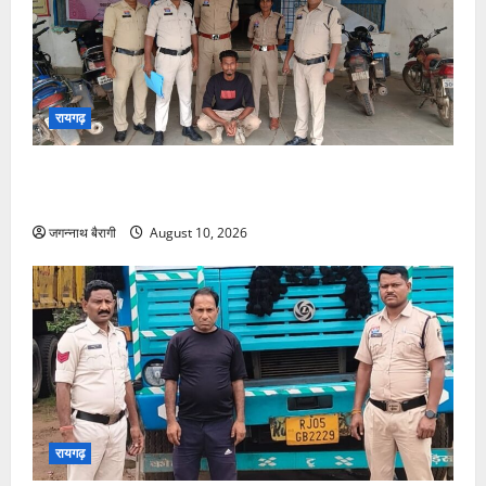
रायगढ़
रायगढ़:ऑपरेशन संवेदना में बड़ी सफलता, 6 माह बाद नाबालिग
बरामद…
जगन्नाथ बैरागी
August 10, 2026
रायगढ़