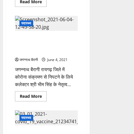
Read
Read More
more
about
कोरोना
की
तीसरी
स्वास्थ्य
लहर
से
बच्‍चों
रायगढ़-लक्षणों की अनदेखी करके
को
ज्‍यादा
झोलाछाप डॉक्टरों से इलाज कराना
खतरा
पड़ रहा महंगा…एक महिला की मौत…
नहीं:-
डॉ
जगन्नाथ बैरागी
पॉल
June 4, 2021
जानिए
अन्य
जगन्नाथ बैरागी रायगढ़ जिले में
एक्सपर्ट्स
कोरोना संक्रमण से निपटने के लिये
क्या
कहते
कलेक्टर श्री भीम सिंह के नेतृत्व...
हैं…
Read
Read More
more
about
रायगढ़-
लक्षणों
की
स्वास्थ्य
अनदेखी
करके
झोलाछाप
जिले में आज होगा रिकॉर्ड
डॉक्टरों