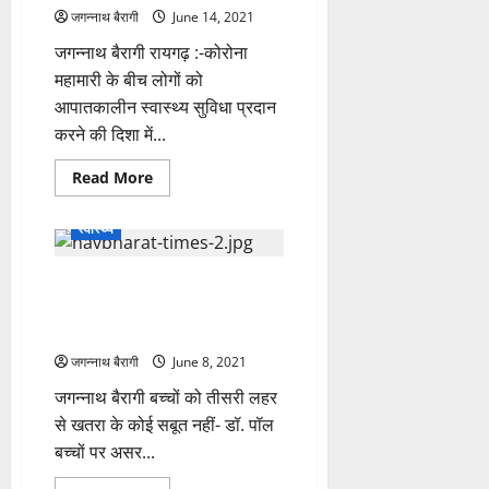
बुखार
जगन्नाथ बैरागी
June 14, 2021
ले
सकती
है
जगन्नाथ बैरागी रायगढ़ :-कोरोना
जान…
महामारी के बीच लोगों को
सरकार
भी
आपातकालीन स्वास्थ्य सुविधा प्रदान
अलर्ट
मोड
करने की दिशा में...
पर,आप
भी
हो
Read
Read More
जाएं
more
सतर्क…
about
रायगढ़-
स्वास्थ्य
जंगल
में
108
कोरोना की तीसरी लहर से बच्‍चों को
संजीवनी
एक्सप्रेस
ज्‍यादा खतरा नहीं:- डॉ पॉल जानिए
में
गूंजी
अन्य एक्सपर्ट्स क्या कहते हैं…
किलकारी..कर्मचारी
बने
जगन्नाथ बैरागी
June 8, 2021
देवदूत,
थोड़ी
जगन्नाथ बैरागी बच्चों को तीसरी लहर
देरी
से
से खतरा के कोई सबूत नहीं- डॉ. पॉल
हो
बच्चों पर असर...
सकती
थी
अनहोनी….