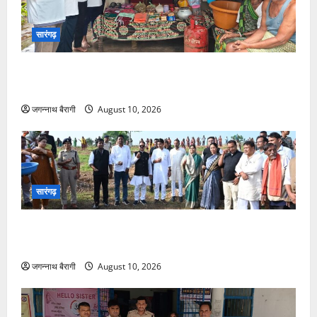
है
ऑक्सीजन
की
सुविधा…
सारंगढ़
लकवे से जूझते बुजुर्ग दंपत्ति की जिंदगी में ‘अन्नपूर्णा मुहिम’ ने
जगाई उम्मीद…
जगन्नाथ बैरागी
August 10, 2026
सारंगढ़
सारंगढ़ को मिली विकास की नई सौगात: मंत्री टंकराम वर्मा ने
करोड़ों के विकास कार्यों का किया लोकार्पण…
जगन्नाथ बैरागी
August 10, 2026