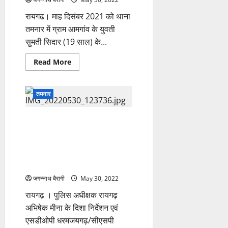
ईलाज
के
रायगढ। माह दिसंबर 2021 को थाना
बाद
भी
तमनार में ग्राम आमगांव के युवती
नही
बची
सुमती सिदार (19 साल) के...
जान…
Read
Read More
more
about
रायगढ़
न्यूज़:
तमनार
प्यार
मे
घर
छोड़
रायगढ़ न्यूज़: सड़क किनारे खड़ी भारी
भागे
वाहनों से डीजल चोरी करने वाले
युवक-
युवती
गिरोह का एक आरोपी
को
गिरफ्तार…..आरोपी से स्कार्पियो वाहन
थाना
प्रभारी
सहित 230 लीटर डीजल जप्त….
की
सलाह,
जगन्नाथ बैरागी
May 30, 2022
शादी
के
रायगढ़ । पुलिस अधीक्षक रायगढ़
बंधन
में
अभिषेक मीना के दिशा निर्देशन एवं
बनना
चाहते
एसडीओपी धरमजयगढ़/सीएसपी
हैं