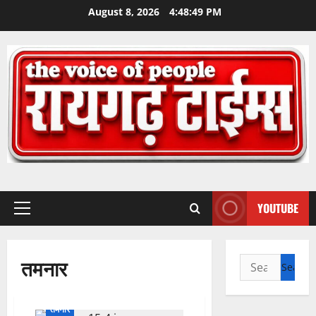
Skip
August 8, 2026
4:48:49 PM
to
content
YOUTUBE
Primary
Menu
तमनार
Search
for:
तमनार