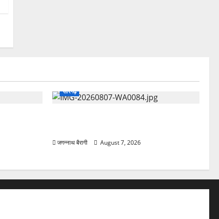
सारंगढ़
 फोकस, 8
सारंगढ़:जल बचाने ग्रामीणों ने लिया संकल्प,
कोरकोटी में जन जल जागरूकता कार्यक्रम…
जगन्नाथ बैरागी
August 7, 2026