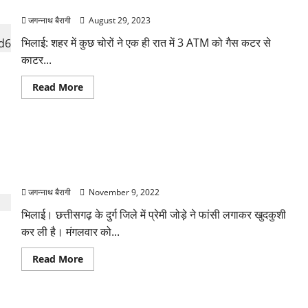
करतूत….
बैठकर
रोमांस
जगन्नाथ बैरागी
August 29, 2023
कर
रहा
भिलाई: शहर में कुछ चोरों ने एक ही रात में 3 ATM को गैस कटर से
था
कपल,
काटर...
वीडियो
वायरल
होने
Read
Read More
के
more
बार
about
पुलिस
एक
ने
ही
लिया
रात
एक्शन….
छत्तीसगढ़ : शादीशुदा बॉयफ्रेंड के साथ होटल के कमरे में प्रेमीका ने
में
3
फांसी लगाकर की खुदकुशी… पहले लगाया था बलात्कार का आरोप, अब
ATM
में
फंदे पर लटके मिले दोनों…
की
चोरी,
जगन्नाथ बैरागी
November 9, 2022
उड़ा
ले
भिलाई। छत्तीसगढ़ के दुर्ग जिले में प्रेमी जोड़े ने फांसी लगाकर खुदकुशी
गए
कर ली है। मंगलवार को...
67
लाख
रुपए-
Read
Read More
चोरों
more
की
about
करतूत….
छत्तीसगढ़
:
शादीशुदा