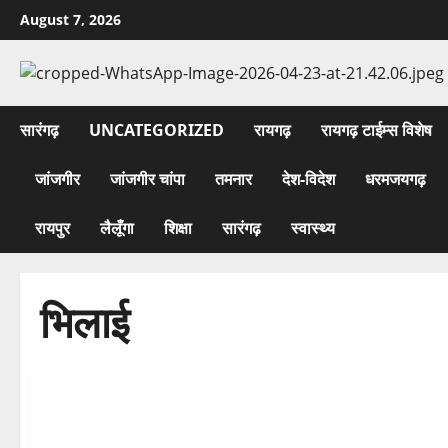
Skip
August 7, 2026
to
content
सारंगढ़
UNCATEGORIZED
रायगढ़
रायगढ़ टाईम्स विशेष
जांजगीर
जांजगीर चांपा
तमनार
देश-विदेश
धरमजयगढ़
रायपुर
लैलूँगा
शिक्षा
सारंगढ़
स्वास्थ्य
भिलाई