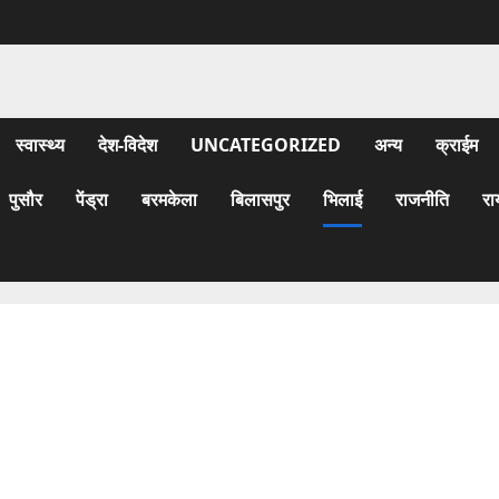
स्वास्थ्य
देश-विदेश
UNCATEGORIZED
अन्य
क्राईम
पुसौर
पेंड्रा
बरमकेला
बिलासपुर
भिलाई
राजनीति
रा
पार्क में हो रही थी अश्लील हरकतें, भाजपा विधायक ने छापा मारा तो प्रेमी
जोड़ों ने कर दी ‘OYO की मांग….