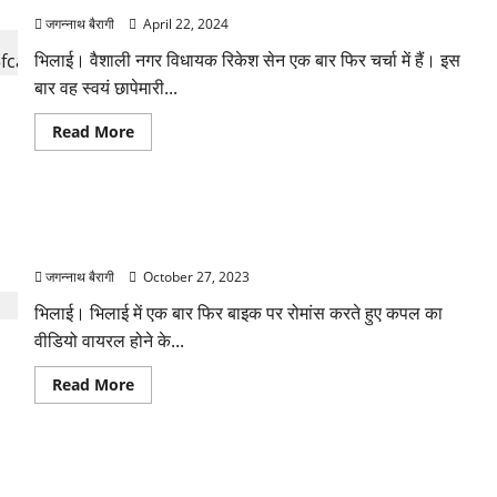
जगन्नाथ बैरागी
April 22, 2024
भिलाई। वैशाली नगर विधायक रिकेश सेन एक बार फिर चर्चा में हैं। इस
बार वह स्वयं छापेमारी...
Read
Read More
more
about
पार्क
में
हो
छत्तीसगढ़:बाइक की टंकी पर उल्टे बैठकर रोमांस कर रहा था कपल,
रही
थी
वीडियो वायरल होने के बार पुलिस ने लिया एक्शन….
अश्लील
हरकतें,
जगन्नाथ बैरागी
October 27, 2023
भाजपा
विधायक
भिलाई। भिलाई में एक बार फिर बाइक पर रोमांस करते हुए कपल का
ने
छापा
वीडियो वायरल होने के...
मारा
तो
प्रेमी
Read
Read More
जोड़ों
more
ने
about
कर
छत्तीसगढ़:बाइक
दी
की
‘OYO
टंकी
की
एक ही रात में 3 ATM में की चोरी, उड़ा ले गए 67 लाख रुपए-चोरों की
पर
मांग….
उल्टे