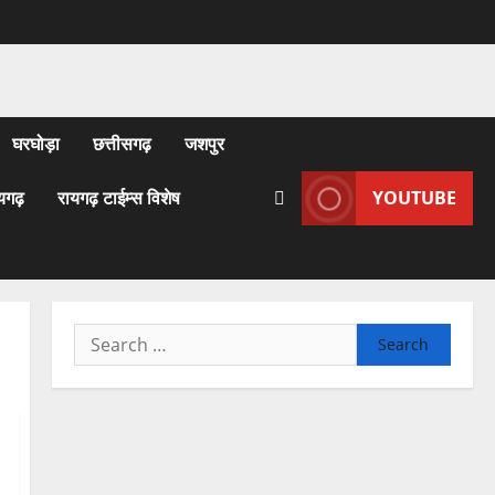
घरघोड़ा
छत्तीसगढ़
जशपुर
यगढ़
रायगढ़ टाईम्स विशेष
YOUTUBE
Search
for: