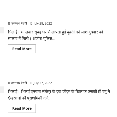
के
काम
पिता
दिलाने
ने
घर से लापता हुई युवती की मिली लाश,सीसीटीवी में तालाब में छलांग लगते
के
की
बहाने
दिखी युवती….
गंदी
बाहर
हरकत,
से
जगन्नाथ बैरागी
July 28, 2022
भड़के
लड़कियों
परिजनों
को
भिलाई। मंगलवार सुबह घर से लापता हुई युवती की लाश बुधवार को
ने
बुलाकर
थाने
कराता
तालाब में मिली। अंजोरा पुलिस...
में
था
की
देह
शिकायत…..
व्यापार
Read
Read More
!
more
लड़कियों
about
के
घर
शिकायत
से
पर
लापता
होटल
छत्तीसगढ़: बहु पर डोरे डालता है ससुर! करता है रोमांटिक और अश्लील
हुई
मे
युवती
मैसेज,बहु ने ली पुलिस की शरण…
पुलिस
की
ने
मिली
जगन्नाथ बैरागी
July 27, 2022
मारी
लाश,सीसीटीवी
रेड….
में
भिलाई। भिलाई इस्पात संयंत्र के एक जीएम के खिलाफ उसकी ही बहू ने
तालाब
में
छेड़खानी की प्राथमिकी दर्ज...
छलांग
लगते
दिखी
Read
Read More
युवती….
more
about