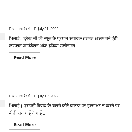
छत्तीसगढ़:
बहु
पर
हशमत आलम बने छत्तीसगढ़ के एंटी करप्शन फाउंडेशन ऑफ इंडिया के
डोरे
डालता
चेयरमैन
है
ससुर!
जगन्नाथ बैरागी
July 21, 2022
करता
है
भिलाई:- ट्रैक सी जी न्यूज के प्रधान संपादक हशमत आलम बने एंटी
रोमांटिक
और
करप्शन फाउंडेशन ऑफ इंडिया छत्तीसगढ़...
अश्लील
मैसेज,बहु
ने
Read
Read More
ली
more
पुलिस
about
की
हशमत
शरण…
आलम
बने
छत्तीसगढ़: “घर में मेरा व मेरी बहन का हक है”: कोरे कागज पर हस्ताक्षर न
छत्तीसगढ़
के
करने पर छोटे भाई ने बड़े भाई पर चाकू से किया वार….
एंटी
करप्शन
जगन्नाथ बैरागी
July 19, 2022
फाउंडेशन
ऑफ
भिलाई। प्रापर्टी विवाद के चलते कोरे कागज पर हस्ताक्षर न करने पर
इंडिया
के
बीती रात भाई ने भाई...
चेयरमैन
Read
Read More
more