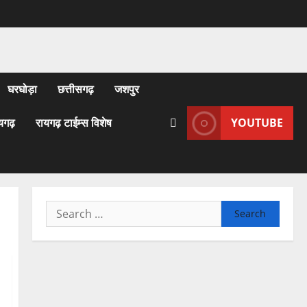
घरघोड़ा
छत्तीसगढ़
जशपुर
यगढ़
रायगढ़ टाईम्स विशेष
YOUTUBE
Search
for: