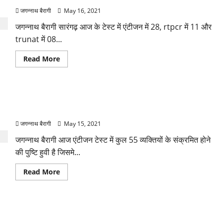
जगन्नाथ बैरागी
May 16, 2021
जगन्नाथ बैरागी सारंगढ़ आज के टेस्ट में एंटीजन में 28, rtpcr में 11 और
trunat में 08...
Read
Read More
more
about
आज
सारंगढ़
में
सारंगढ़ ब्लॉक में आज एंटीजन में कुल 55 व्यक्ति हुवे पॉजिटिव..ग्रामीण
आये
सिर्फ
इलाकों में अभी भी स्थिति गंभीर..पढ़िए किस ग्राम में मील पॉजिटिव…
47
पॉजिटिव
जगन्नाथ बैरागी
May 15, 2021
जानिए
कौन
जगन्नाथ बैरागी आज एंटीजन टेस्ट में कुल 55 व्यक्तियों के संक्रमित होने
से
गाँव
की पुष्टि हुवी है जिसमे...
मे
पाये
गए
Read
Read More
संक्रमित…
more
about
सारंगढ़
ब्लॉक
में
BIG BREAKING: प्रदेश मे ओपन स्कूल की 10वीं और 12वीं की
आज
एंटीजन