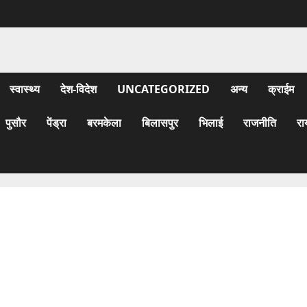
स्वास्थ्य
देश-विदेश
UNCATEGORIZED
अन्य
क्राईम
पुसौर
पेंड्रा
बरमकेला
बिलासपुर
भिलाई
राजनीति
रा
आज सारंगढ़ में आये सिर्फ 47 पॉजिटिव जानिए कौन से गाँव मे पाये गए
संक्रमित…