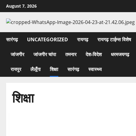
Skip
August 7, 2026
to
content
सारंगढ़
UNCATEGORIZED
रायगढ़
रायगढ़ टाईम्स विशेष
जांजगीर
जांजगीर चांपा
तमनार
देश-विदेश
धरमजयगढ़
रायपुर
लैलूँगा
शिक्षा
सारंगढ़
स्वास्थ्य
शिक्षा