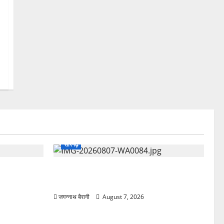
सारंगढ़
 फोकस, 8
सारंगढ़:जल बचाने ग्रामीणों ने लिया संकल्प,
कोरकोटी में जन जल जागरूकता कार्यक्रम…
जगन्नाथ बैरागी
August 7, 2026