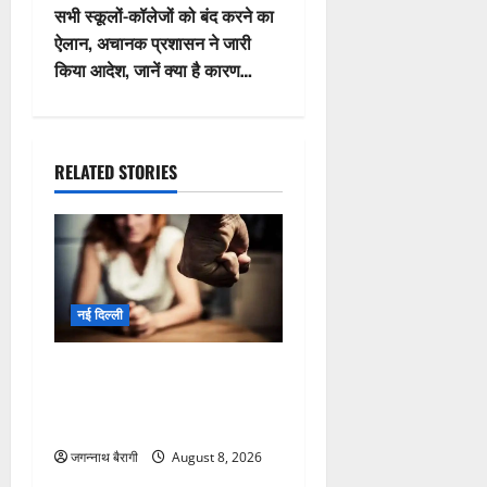
सभी स्कूलों-कॉलेजों को बंद करने का
n
ऐलान, अचानक प्रशासन ने जारी
किया आदेश, जानें क्या है कारण…
a
v
i
RELATED STORIES
g
a
t
नई दिल्ली
i
रात को लौटा पति बिस्तर पर पत्नी
o
का देखा ऐसा नजारा’ कि काट
डाले गुप्तांग पूरा मोहल्ला सन्न…
n
जगन्नाथ बैरागी
August 8, 2026