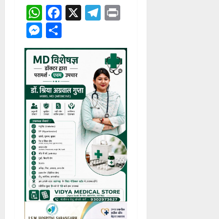
WhatsApp
Facebook
X
Telegram
Print
Messenger
Share