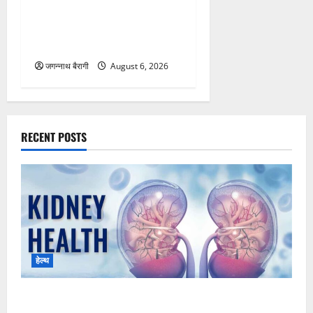
नजर, कांड के बाद महिला बोली-
ऐसा देवर हो तो दुश्मन की क्या
जरूरत? अब 4 बच्चे….
जगन्नाथ बैरागी
August 6, 2026
RECENT POSTS
हेल्थ
क्या ठीक से काम कर रही है’ आपकी किडनी, घर में ही ऐसे कर
सकते हैं चेक’..