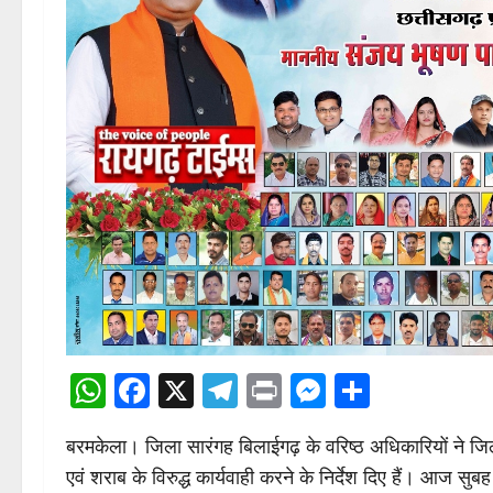
WhatsApp
Facebook
X
Telegram
Print
Messenge
Share