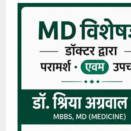
WhatsApp
Facebook
X
Telegram
Print
Messenge
Share