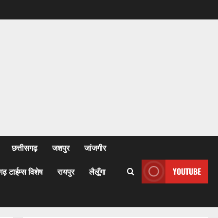
छत्तीसगढ़
जशपुर
जांजगीर
गढ़ टाईम्स विशेष
रायपुर
लैलूँगा
YOUTUBE