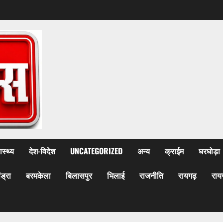
ास्थ्य
देश-विदेश
UNCATEGORIZED
अन्य
क्राईम
घरघोड़ा
ेंड्रा
बरमकेला
बिलासपुर
भिलाई
राजनीति
रायगढ़
राय