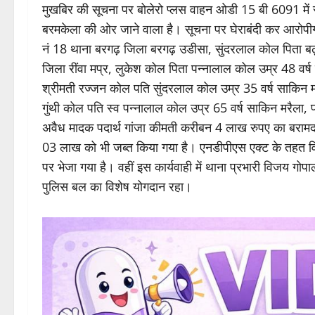
बरमकेला। जिला सारंगह बिलाईगढ़ के वरिष्ठ अधिकारियों ने ज
एवं शराब के विरुद्ध कार्यवाही करने के निर्देश दिए हैं। आज सुबह
मुखबिर की सूचना पर बोलेरो प्लस वाहन ओडी 15 बी 6091 में सव
बरमकेला की ओर जाने वाला है। सूचना पर घेराबंदी कर आरोपीगण ब
नं 18 थाना बरगढ़ जिला बरगढ़ उडीसा, सुंदरलाल कोल पिता बढ
जिला रींवा मप्र, लुकेश कोल पिता पन्‍नालाल कोल उम्र 48 वर्
श्रीमती रज्जन कोल पति सुंदरलाल कोल उम्र 35 वर्ष साकिन म
गुंथी कोल पति स्व पन्‍नालाल कोल उप्र 65 वर्ष साकिन मरैला,
अवैध मादक पदार्थ गांजा कीमती करीबन 4 लाख रुपए का बरामद 
03 लाख को भी जब्त किया गया है। एनडीपीएस एक्ट के तहत विध
पर भेजा गया है। वहीं इस कार्यवाही में थाना प्रभारी विजय गो
पुलिस बल का विशेष योगदान रहा।