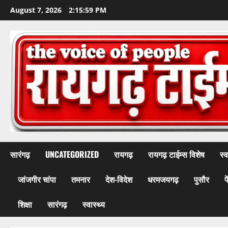
Skip
August 7, 2026
2:16:01 PM
to
content
सारंगढ़
UNCATEGORIZED
रायगढ़
रायगढ़ टाईम्स विशेष
स्व
जांजगीर चांपा
तमनार
देश-विदेश
धरमजयगढ़
पुसौर
प
शिक्षा
सारंगढ़
स्वास्थ्य