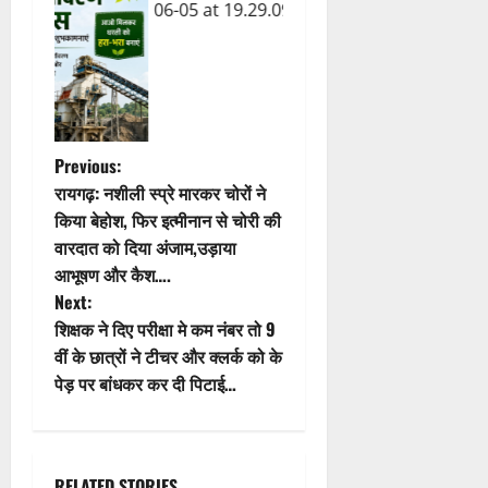
P
Previous:
रायगढ़: नशीली स्प्रे मारकर चोरों ने
o
किया बेहोश, फिर इत्मीनान से चोरी की
वारदात को दिया अंजाम,उड़ाया
s
आभूषण और कैश….
t
Next:
शिक्षक ने दिए परीक्षा मे कम नंबर तो 9
n
वीं के छात्रों ने टीचर और क्लर्क को के
पेड़ पर बांधकर कर दी पिटाई…
a
v
i
RELATED STORIES
g
सारंगढ़
a
एसपी सुनील शर्मा के सख्त निर्देश