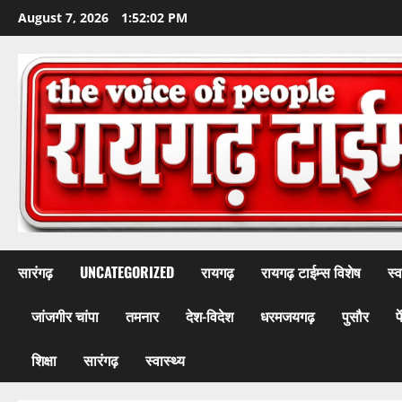
Skip
August 7, 2026
1:52:04 PM
to
content
सारंगढ़
UNCATEGORIZED
रायगढ़
रायगढ़ टाईम्स विशेष
स्व
जांजगीर चांपा
तमनार
देश-विदेश
धरमजयगढ़
पुसौर
प
शिक्षा
सारंगढ़
स्वास्थ्य