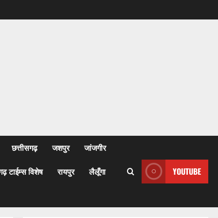
छत्तीसगढ़
जशपुर
जांजगीर
गढ़ टाईम्स विशेष
रायपुर
लैलूँगा
YOUTUBE