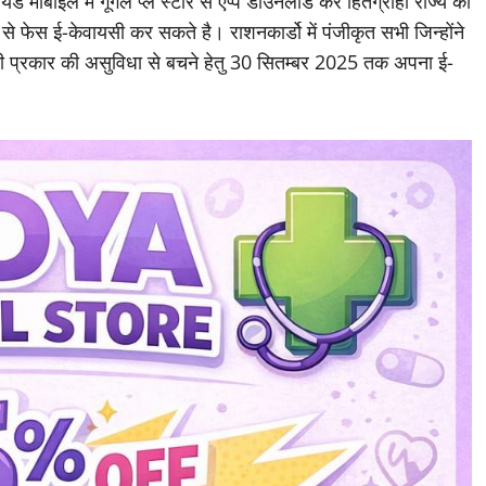
रा जारी ‘‘मेरा ई-केवायसी’’ एप्प के माध्यम से भी ई-केवायसी कर सकते
रायड मोबाईल में गूगल प्ले स्टोर से एप्प डाउनलोड कर हितग्राही राज्य का
ेस ई-केवायसी कर सकते है। राशनकार्डो में पंजीकृत सभी जिन्होंने
भी प्रकार की असुविधा से बचने हेतु 30 सितम्बर 2025 तक अपना ई-