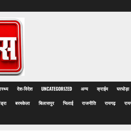
ास्थ्य
देश-विदेश
UNCATEGORIZED
अन्य
क्राईम
घरघोड़ा
ेंड्रा
बरमकेला
बिलासपुर
भिलाई
राजनीति
रायगढ़
राय