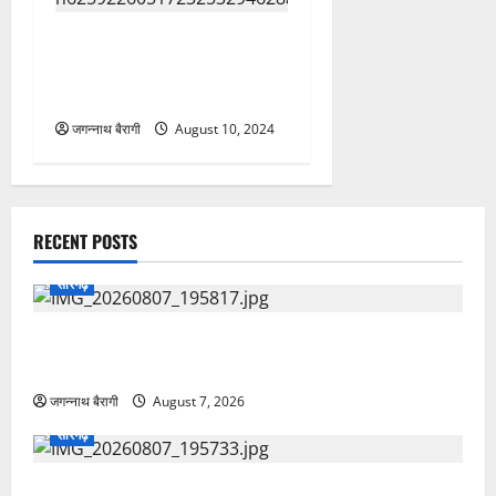
टैटू से मिला सुराग, ज्वेलरी शाप
को निशाना बनाने वाले बंसोर
गिरोह का पर्दाफाश…
जगन्नाथ बैरागी
August 10, 2024
RECENT POSTS
सारंगढ़
एसपी सुनील शर्मा के सख्त निर्देश और थाना प्रभारी पुरेन्द्र
मल्होत्रा के कुशल नेतृत्व में सलिहा पुलिस की बड़ी कार्रवाई…
जगन्नाथ बैरागी
August 7, 2026
सारंगढ़
आरसेटी में आत्मनिर्भरता का मंत्र: राज्य निदेशक ने