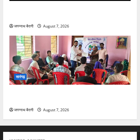
सारंगढ़:मां और शिशु की सेहत पर फोकस, 8 अगस्त को सुरक्षित
मातृत्व शिविर…
जगन्नाथ बैरागी
August 7, 2026
सारंगढ़
सारंगढ़:जल बचाने ग्रामीणों ने लिया संकल्प, कोरकोटी में जन
जल जागरूकता कार्यक्रम…
जगन्नाथ बैरागी
August 7, 2026
VISITOR COUNTER