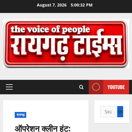
Skip
August 7, 2026
5:00:34 PM
to
content
YOUTUBE
Primary
Menu
Search
रायगढ़
for:
ऑपरेशन क्लीन हंट: