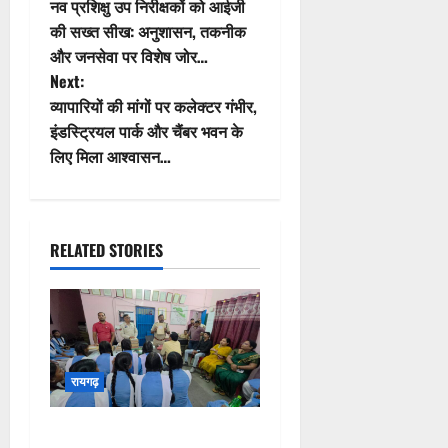
o
की सख्त सीख: अनुशासन, तकनीक
और जनसेवा पर विशेष जोर…
s
Next:
t
व्यापारियों की मांगों पर कलेक्टर गंभीर,
इंडस्ट्रियल पार्क और चैंबर भवन के
n
लिए मिला आश्वासन…
a
v
RELATED STORIES
i
g
a
रायगढ़
t
जब थाना बना क्लासरूम,
i
विद्यार्थियों ने समझी पुलिस की