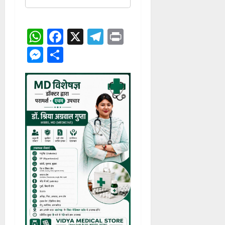
WhatsApp
Facebook
X
Telegram
Print
Messenger
Share