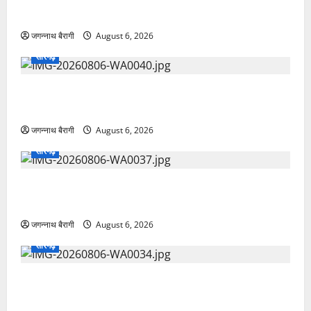
जिम्मेदारियां…
जगन्नाथ बैरागी
August 6, 2026
सारंगढ़
जल प्रदूषण मॉडल से छाईं अंशिका, विज्ञान मेले में बटोरी खूब
वाहवाही…
जगन्नाथ बैरागी
August 6, 2026
सारंगढ़
‘शून्य मातृ-शिशु मृत्यु’ का लक्ष्य: कलेक्टर पद्मिनी भोई साहू ने
स्वास्थ्य सेवाओं पर दिखाई सख्ती…
जगन्नाथ बैरागी
August 6, 2026
सारंगढ़
सारंगढ़-बिलाईगढ़ में भव्य किसान गोष्ठी संपन्न..नॉमिनी गोल्ड
कूपन लकी ड्रा के विजेता को मिली चमचमाती मोटरसाइकिल..