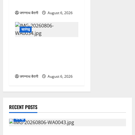
सख्ती…
जगन्नाथ बैरागी
August 6, 2026
सारंगढ़
सारंगढ़-बिलाईगढ़ में भव्य किसान
गोष्ठी संपन्न..नॉमिनी गोल्ड कूपन
लकी ड्रा के विजेता को मिली
चमचमाती मोटरसाइकिल..
जगन्नाथ बैरागी
August 6, 2026
RECENT POSTS
रायगढ़
जब थाना बना क्लासरूम, विद्यार्थियों ने समझी पुलिस की