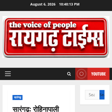
Skip
August 6, 2026
10:40:13 PM
to
content
YOUTUBE
Primary
Menu
Search
सारंगढ़
for:
सारंगढ़: रोहिनापाली