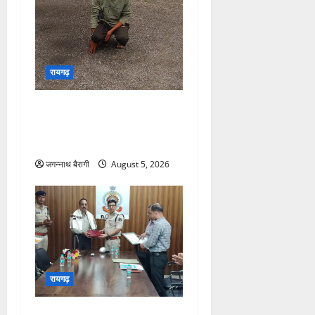
रायगढ़
रायगढ़:बाइक चोरी का पर्दाफाश,
बेचने से पहले ही आरोपी चढ़ा
पुलिस के हत्थे…
जगन्नाथ बैरागी
August 5, 2026
रायगढ़
रायगढ़:34 साल की बेदाग सेवा के