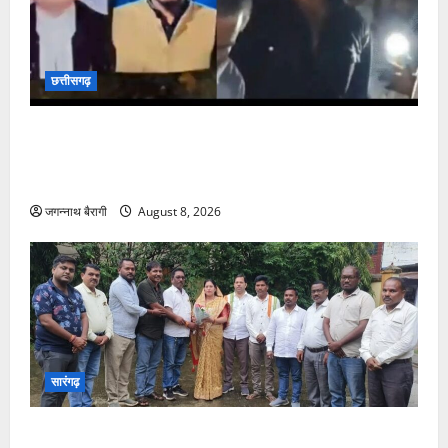
छत्तीसगढ़
छत्तीसगढ़:चीफ जस्टिस की फोटो पर काला जादू, श्मशान घाट
में मरी मछली, नींबू और सिंदूर मिला युवक ने बताया क्यों कराई
तांत्रिक क्रिया…
जगन्नाथ बैरागी
August 8, 2026
सारंगढ़
सारंगढ़:चौहान समाज के सामाजिक भवन को मिली बड़ी सौगात,