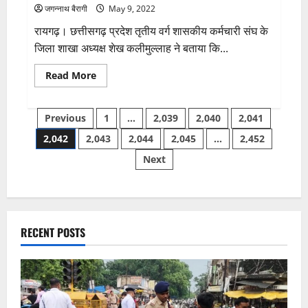
राशि
जगन्नाथ बैरागी
May 9, 2022
वाले
जातकों
रायगढ़। छत्तीसगढ़ प्रदेश तृतीय वर्ग शासकीय कर्मचारी संघ के
को
करियर
जिला शाखा अध्यक्ष शेख कलीमुल्लाह ने बताया कि...
में
मिलेगी
सफलता,
Read
Read More
जानिए
more
अन्य
about
राशियों
वेतन
का
Posts
रोके
Previous
1
…
2,039
2,040
2,041
हाल…
जाने
से
2,042
2,043
2,044
2,045
…
2,452
pagination
कृषि
विभाग
Next
के
मैदानी
अमला
में
आक्रोश…
कर्मचारी
संघ
ने
RECENT POSTS
काम
बंद
हड़ताल
के
लिए
सौपा
ज्ञापन…