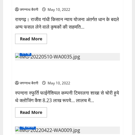
आदेश जारी…
जगन्नाथ बैरागी
May 10, 2022
रायगढ़। राजीव गांधी किसान न्याय योजना अंतर्गत धान के बदले
अन्य फसल लेने वाले कृषकों की सहमति...
Read
Read More
more
about
खबर
रायगढ़
का
असर:
कृषि
सारंगढ़ पुलिस को मिली बड़ी सफलता, एफआईआर के 3 घंटे बाद
विभाग
मैदानी
चोरी मामले में 8.23 लाख रूपये की रिकवरी….
अमला
का
जगन्नाथ बैरागी
May 10, 2022
वेतन
आहरण
स्पन्दना स्फुर्ति फाईनेंशियल कम्पनी टिमरलगा शाखा से चोरी हुये
आदेश
जारी…
थे क्लोजिंग कैश 8.23 लाख रूपये… लालच में...
Read
Read More
more
about
सारंगढ़
नई दिल्ली
पुलिस
को