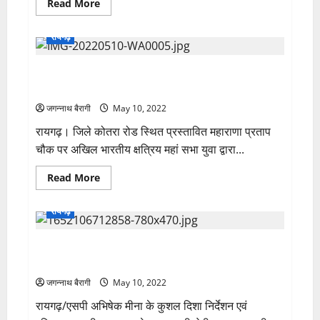
Read
Read More
में
more
भारी
about
बारिश
सारंगढ़
रायगढ़
के
राजमहल
आसार…
गिरीविलाश
पैलेस
अखिल भारतीय क्षत्रिय महासभा द्वारा मनाया गया हिन्दु शिरोमणी
से
झंडा
महराणा प्रताप की जयंती..
चोरी
मामले
जगन्नाथ बैरागी
May 10, 2022
में
आरोपी
रायगढ़। जिले कोतरा रोड स्थित प्रस्तावित महाराणा प्रताप
गिरफ्तार
चौक पर अखिल भारतीय क्षत्रिय महां सभा युवा द्वारा...
Read
Read More
more
about
अखिल
रायगढ़
भारतीय
क्षत्रिय
महासभा
लैलूंगा के पोकडेगा में मिले अधजले शव की शिनाख्त कर लैलूंगा
द्वारा
मनाया
पुलिस ने की अंधे कत्ल का खुलासा…
गया
हिन्दु
जगन्नाथ बैरागी
May 10, 2022
शिरोमणी
महराणा
रायगढ़/एसपी अभिषेक मीना के कुशल दिशा निर्देशन एवं
प्रताप
की