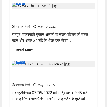
मेरे
रायपुर
पति
फायर
हैं…’
छत्तीसगढ़ में दिखने लगा चक्रवाती तूफान ‘असानी’ का असर,
गेंदबाज
बुमराह
बस्तर सहित प्रदेश के कई जिलों में भारी बारिश के आसार…
की
पत्नी
जगन्नाथ बैरागी
May 10, 2022
संजना
का
रायपुर: चक्रवाती तूफान असानी के उत्तर-पश्चिम की तरफ
ट्वीट
वायरल…
बढ़ने और अगले 24 घंटें के भीतर एक भीषण...
Read
Read More
more
about
छत्तीसगढ़
रायगढ़
में
दिखने
लगा
सारंगढ़ राजमहल गिरीविलाश पैलेस से झंडा चोरी मामले में
चक्रवाती
तूफान
आरोपी गिरफ्तार
‘असानी’
का
जगन्नाथ बैरागी
May 10, 2022
असर,
बस्तर
रायगढ़/दिनांक 07/05/2022 की रात्रि करीब 9:45 बजे
सहित
प्रदेश
सारंगढ़ गिरीविलाश पैलेस में लगे सारंगढ़ स्टेट के झंडे को...
के
कई
जिलों