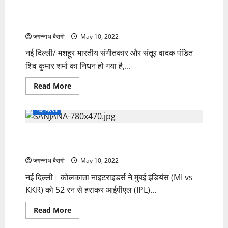
मिली
संगीत जगत को बड़ा झटका! फेमस संगीतकार पंडित शिव कुमार
बड़ी
सफलता,
शर्मा का निधन, PM मोदी ने जताया दुख….
एफआईआर
के
जगन्नाथ बैरागी
May 10, 2022
3
घंटे
नई दिल्ली/ मशहूर भारतीय संगीतकार और संतूर वादक पंडित
बाद
चोरी
शिव कुमार शर्मा का निधन हो गया है,...
मामले
में
8.23
Read
Read More
लाख
more
रूपये
about
की
संगीत
नई दिल्ली
रिकवरी….
जगत
को
बड़ा
मेरे पति फायर हैं…’ गेंदबाज बुमराह की पत्नी संजना का ट्वीट
झटका!
फेमस
वायरल…
संगीतकार
पंडित
जगन्नाथ बैरागी
May 10, 2022
शिव
कुमार
नई दिल्ली। कोलकाता नाइटराइडर्स ने मुंबई इंडियंस (MI vs
शर्मा
का
KKR) को 52 रन से हराकर आईपीएल (IPL)...
निधन,
PM
मोदी
Read
Read More
ने
more
जताया
about
दुख….