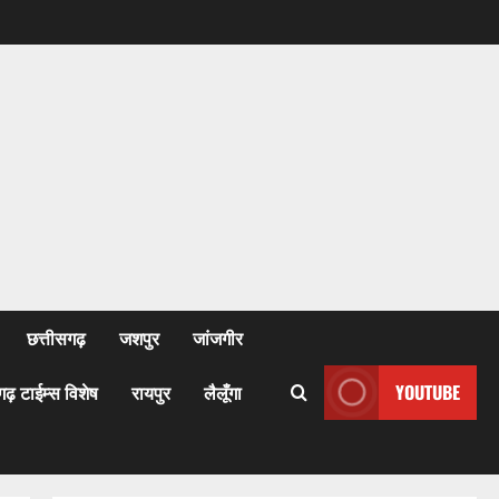
छत्तीसगढ़
जशपुर
जांजगीर
गढ़ टाईम्स विशेष
रायपुर
लैलूँगा
YOUTUBE