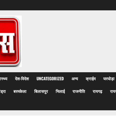
ास्थ्य
देश-विदेश
UNCATEGORIZED
अन्य
क्राईम
घरघोड़ा
ेंड्रा
बरमकेला
बिलासपुर
भिलाई
राजनीति
रायगढ़
राय