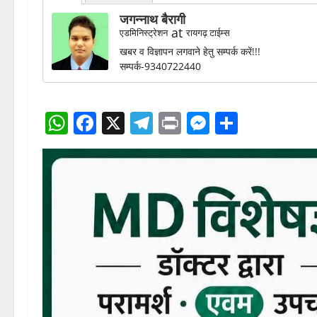
About
Latest Posts
जगन्नाथ बैरागी
at
एडमिनिस्ट्रेशन
रायगढ़ टाईम्स
खबर व विज्ञापन लगवाने हेतु सम्पर्क करें!!!
सम्पर्क-9340722440
WhatsApp
Facebook
X
Telegram
Print
Messenge
Share