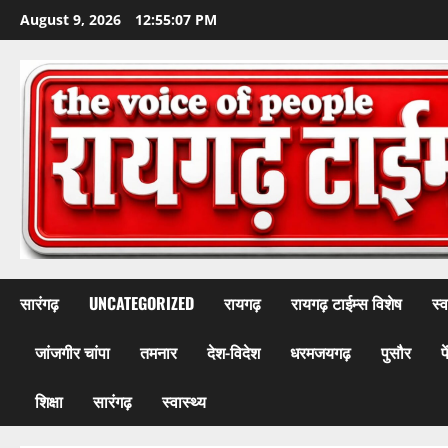
Skip
August 9, 2026
12:55:10 PM
to
content
सारंगढ़
UNCATEGORIZED
रायगढ़
रायगढ़ टाईम्स विशेष
स्व
जांजगीर चांपा
तमनार
देश-विदेश
धरमजयगढ़
पुसौर
प
शिक्षा
सारंगढ़
स्वास्थ्य