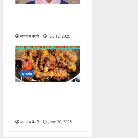
शिक्षक की लापरवाही से क्लासरूम
में बंद रही 5 साल की बच्ची, दो
घंटे तक रोती रही…
जगन्नाथ बैरागी
July 12, 2025
झारखंड
साले साहब मुर्गा खिलाओ’. इनकार
किया तो जीजा ने निकाला धारदार
हथियार फिर साले की पत्नी को ही
काट डाला…
जगन्नाथ बैरागी
June 20, 2025