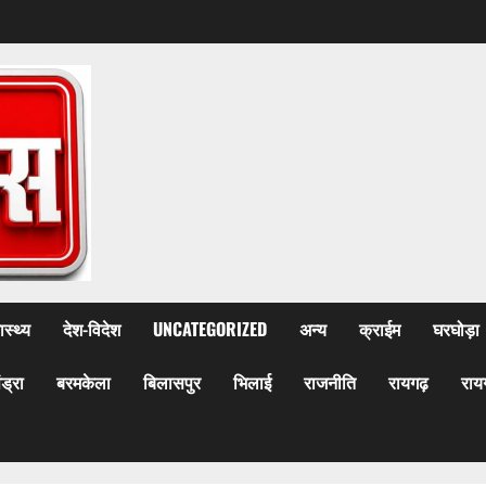
ास्थ्य
देश-विदेश
UNCATEGORIZED
अन्य
क्राईम
घरघोड़ा
ेंड्रा
बरमकेला
बिलासपुर
भिलाई
राजनीति
रायगढ़
राय