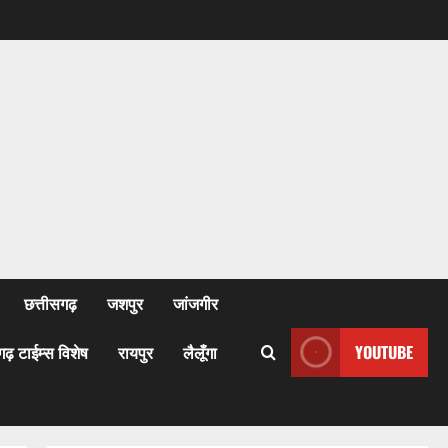
छत्तीसगढ़
जशपुर
जांजगीर
गढ़ टाईम्स विशेष
रायपुर
लैलूँगा
YOUTUBE