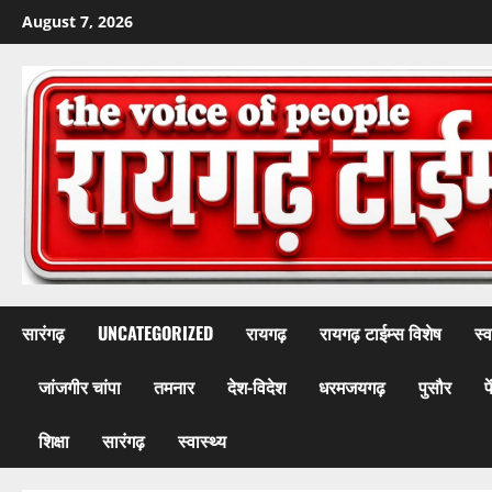
Skip
August 7, 2026
to
content
सारंगढ़
UNCATEGORIZED
रायगढ़
रायगढ़ टाईम्स विशेष
स्व
जांजगीर चांपा
तमनार
देश-विदेश
धरमजयगढ़
पुसौर
प
शिक्षा
सारंगढ़
स्वास्थ्य