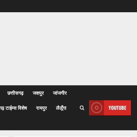
छत्तीसगढ़
जशपुर
जांजगीर
गढ़ टाईम्स विशेष
रायपुर
लैलूँगा
YOUTUBE