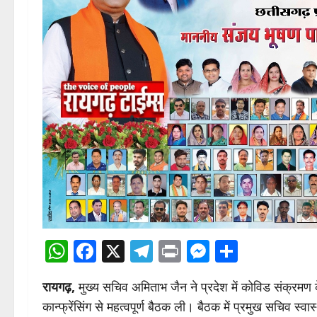
WhatsApp
Facebook
X
Telegram
Print
Messenge
Share