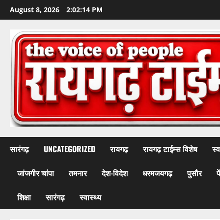
Skip
August 8, 2026
2:02:17 PM
to
content
सारंगढ़
UNCATEGORIZED
रायगढ़
रायगढ़ टाईम्स विशेष
स्व
जांजगीर चांपा
तमनार
देश-विदेश
धरमजयगढ़
पुसौर
प
शिक्षा
सारंगढ़
स्वास्थ्य