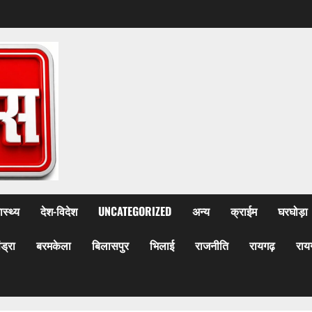
ास्थ्य
देश-विदेश
UNCATEGORIZED
अन्य
क्राईम
घरघोड़ा
ेंड्रा
बरमकेला
बिलासपुर
भिलाई
राजनीति
रायगढ़
राय