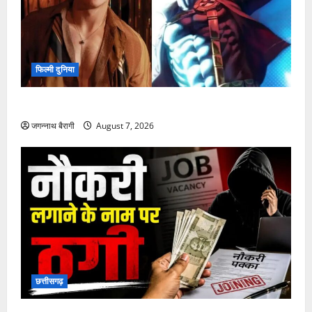
फिल्मी दुनिया
किट कॉनर की एंट्री से नई X-Men फिल्म में बढ़ा उत्साह…
जगन्नाथ बैरागी
August 7, 2026
छत्तीसगढ़