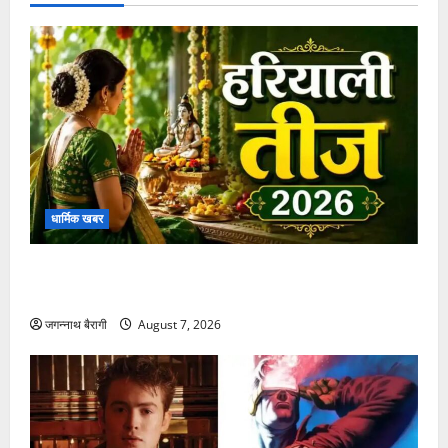
सारंगढ़-
बरमकेला
की
पूरी
लिस्ट..
धार्मिक खबर
हरियाली तीज 2026: जानें इस खास पर्व की पूजा विधि और
महत्व
जगन्नाथ बैरागी
August 7, 2026