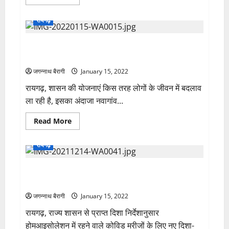
more
स्वीकृत..
about
26
रायगढ़
एवं
30
जनवरी
रायगढ़: कभी मजदूरी के लिए चलाते थे दूसरों का वाहन, अब बने
को
शुष्क
स्वयं वाहन मालिक…
दिवस
घोषित,
जगन्नाथ बैरागी
January 15, 2022
रायगढ़
जिले
रायगढ़, शासन की योजनाएं किस तरह लोगों के जीवन में बदलाव
की
देशी
ला रही है, इसका अंदाजा नवागांव...
व
विदेशी
मदिरा
Read
Read More
दुकानें
more
रहेंगी
about
बंद..
रायगढ़:
रायगढ़
कभी
मजदूरी
के
रायगढ़ जिले में होमआइसोलेशन में रहने वाले कोविड मरीजों के
लिए
चलाते
लिए नए दिशा-निर्देश जारी…
थे
दूसरों
जगन्नाथ बैरागी
January 15, 2022
का
वाहन,
रायगढ़, राज्य शासन से प्राप्त दिशा निर्देशानुसार
अब
बने
होमआइसोलेशन में रहने वाले कोविड मरीजों के लिए नए दिशा-
स्वयं