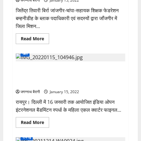
जगन्नाथ बैरागी
January 15, 2022
112
की
जितेंद्र तिवारी बिर्रा जांजगीर-चांपा-सहायक शिक्षक फेडरेशन
पुलिस
वेन…
बम्हनीडीह के ब्लाक पदाधिकारी एवं सदस्यों द्वारा जाँजगीर में
बीच
रास्ते
जिला मिशन...
डायल
112
की
Read
Read More
गाड़ी
more
पर
about
फिर
सहायक
खेल
गूंजी
शिक्षक
किलकारी..
फेडरेशन
बम्हनीडीह
बिग ब्रेकिंग: छत्तीसगढ़ की बेटी आकर्षि कश्यप पहुंची
ने
किया
सेमीफाइनल में….! सायना नेहवाल को पराजित करने वाली
जिला
मिशन
खिलाड़ी को हराकर पहुंची सेमीफाइनल में…
समन्वयक
से
जगन्नाथ बैरागी
January 15, 2022
सौजन्य
मुलाकात
रायपुर। दिल्ली में 16 जनवरी तक आयोजित इंडिया ओपन
इंटरनेशनल बैडमिंटन स्पर्धा के महिला एकल क्वार्टर फाइनल...
Read
Read More
more
about
बिग
रायगढ़
ब्रेकिंग: