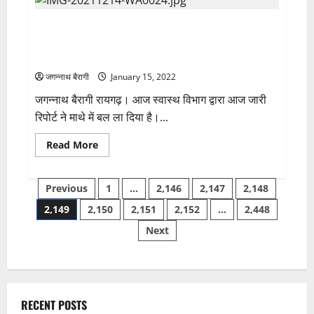
छत्तीसगढ़
की
कोरोना ब्रेकिंग: देवगांव, साल्हेओना सहित बरमकेला में 08,
बेटी
आकर्षि
सारंगढ़ में आज 32 व्यक्ति हुवे पॉजिटिव..देखें सारंगढ़-बरमकेला
कश्यप
पहुंची
की पूरी लिस्ट..
सेमीफाइनल
में….!
जगन्नाथ बैरागी
January 15, 2022
सायना
नेहवाल
जगन्नाथ बैरागी रायगढ़। आज स्वास्थ विभाग द्वारा आज जारी
को
पराजित
रिपोर्ट ने माथे में बल ला दिया है।...
करने
वाली
खिलाड़ी
Read
Read More
को
more
हराकर
about
पहुंची
कोरोना
Posts
सेमीफाइनल
ब्रेकिंग:
Previous
1
…
2,146
2,147
2,148
में…
देवगांव,
साल्हेओना
2,149
2,150
2,151
2,152
…
2,448
pagination
सहित
बरमकेला
Next
में
08,
सारंगढ़
में
आज
32
व्यक्ति
हुवे
RECENT POSTS
पॉजिटिव..देखें