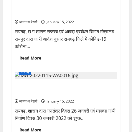
सनूज
खरसिया व लैलूंगा ब्लाक में कोविड से मृत लोगों के वारिसानों को
पटैल
की
अनुग्रह सहायता अनुदान राशि स्वीकृत..
असामायिक
मृत्यु
जगन्नाथ बैरागी
January 15, 2022
पर
पत्नी
रायगढ़, छ.ग.शासन राजस्व एवं आपदा प्रबंधन विभाग मंत्रालय
को
मिली
रायपुर द्वारा जारी आदेशानुसार रायगढ़ जिले में कोविड-19
सहायता
राशि..
कोरोना...
Read
Read More
more
about
खरसिया
रायगढ़
व
लैलूंगा
ब्लाक
26 एवं 30 जनवरी को शुष्क दिवस घोषित, रायगढ़ जिले की देशी
में
कोविड
व विदेशी मदिरा दुकानें रहेंगी बंद..
से
मृत
जगन्नाथ बैरागी
January 15, 2022
लोगों
के
रायगढ़, शासन द्वारा गणतंत्र दिवस 26 जनवरी एवं महात्मा गांधी
वारिसानों
को
निर्वाण दिवस 30 जनवरी 2022 को शुष्क...
अनुग्रह
सहायता
अनुदान
Read
Read More
राशि