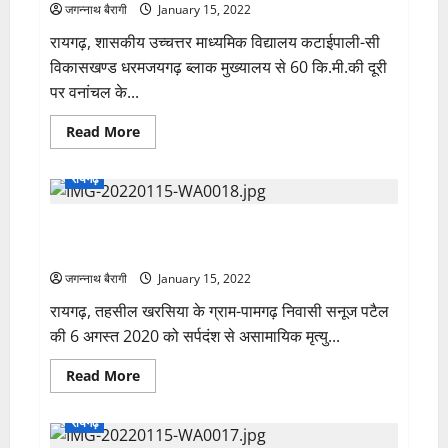
जगन्नाथ बैरागी
January 15, 2022
रायगढ़, शासकीय उच्चत्तर माध्यमिक विद्यालय कटाईपाली-सी
विकासखण्ड धरमजयगढ़ ब्लाक मुख्यालय से 60 कि.मी.की दूरी
पर वनांचल के...
Read
Read More
more
about
सर्वसुविधायुक्त
रायगढ़
है
कटाईपाली-
सी
रायगढ़: सर्पदंश से सनूज पटैल की असामायिक मृत्यु पर पत्नी को
का
हायर
मिली सहायता राशि..
सेकेण्डरी
स्कूल…
जगन्नाथ बैरागी
January 15, 2022
रायगढ़, तहसील खरसिया के ग्राम-पामगढ़ निवासी सनूज पटैल
की 6 अगस्त 2020 को सर्पदंश से असामायिक मृत्यु...
Read
Read More
more
about
रायगढ़:
रायगढ़
सर्पदंश
से