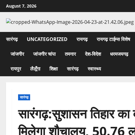
Skip
August 7, 2026
to
content
सारंगढ़
UNCATEGORIZED
रायगढ़
रायगढ़ टाईम्स विशेष
जांजगीर
जांजगीर चांपा
तमनार
देश-विदेश
धरमजयगढ़
रायपुर
लैलूँगा
शिक्षा
सारंगढ़
स्वास्थ्य
सारंगढ़
सारंगढ़:सुशासन तिहार का 
मिलेगा शौचालय, 50.76 ल