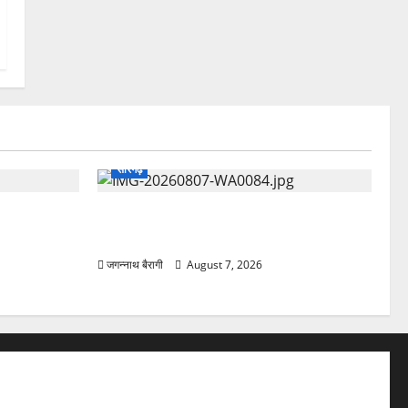
सारंगढ़
 फोकस, 8
सारंगढ़:जल बचाने ग्रामीणों ने लिया संकल्प,
कोरकोटी में जन जल जागरूकता कार्यक्रम…
जगन्नाथ बैरागी
August 7, 2026