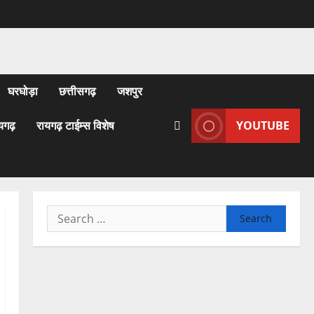
घरघोड़ा
छत्तीसगढ़
जशपुर
यगढ़
रायगढ़ टाईम्स विशेष
YOUTUBE
Search
for: