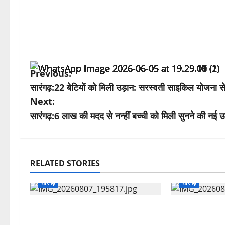
P
Previous:
सारंगढ़:22 बेटियों को मिली उड़ान: सरस्वती साइकिल योजना स
o
Next:
s
सारंगढ़:6 लाख की मदद से नन्हीं बच्ची को मिली सुनने की नई 
t
n
RELATED STORIES
a
सारंगढ़
सारंगढ़
v
एसपी सुनील शर्मा के सख्त निर्देश और
आरसेटी में आत्मनि
i
थाना प्रभारी पुरेन्द्र मल्होत्रा के कुशल
निदेशक ने प्रशिक्ष