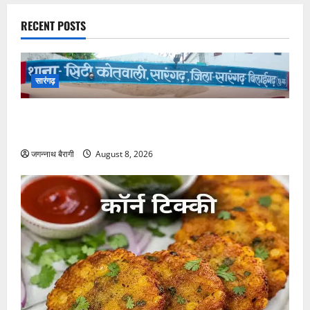
RECENT POSTS
सारंगढ़
सारंगढ़:बैराज घूमने गया था युवक, लौटकर देखा तो बाइक
गायब! साराडीह में चोरों ने उड़ाई स्प्लेंडर…
जगन्नाथ बैरागी
August 8, 2026