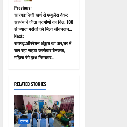
P
Previous:
सारंगढ़:निजी खर्च से एम्बुलेंस देकर
o
सरपंच ने जीता ग्रामीणों का दिल, 100
से ज्यादा मरीजों को मिला जीवनदान…
s
Next:
t
रायगढ़:ऑपरेशन अंकुश का वार,घर में
चल रहा सट्टा कारोबार बेनकाब,
n
महिला रंगे हाथ गिरफ्तार…
a
v
RELATED STORIES
i
g
a
रायगढ़
t