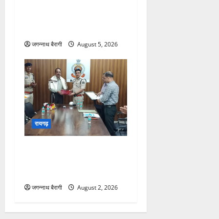
बेचने से पहले ही आरोपी चढ़ा
पुलिस के हत्थे…
जगन्नाथ बैरागी
August 5, 2026
रायगढ़
रायगढ़:34 साल की बेदाग सेवा के
बाद एएसआई राम सजीवन वर्मा को
भावभीनी विदाई…
जगन्नाथ बैरागी
August 2, 2026