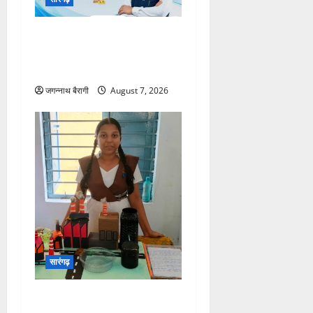
सरकारी कर्मचारियों को बड़ी
सौगात: अब वेतन के विरुद्ध मिलेगा
बिना ब्याज का अल्पावधि ऋण…
जगन्नाथ बैरागी
August 7, 2026
सारंगढ़
जल प्रदूषण मॉडल से छाईं