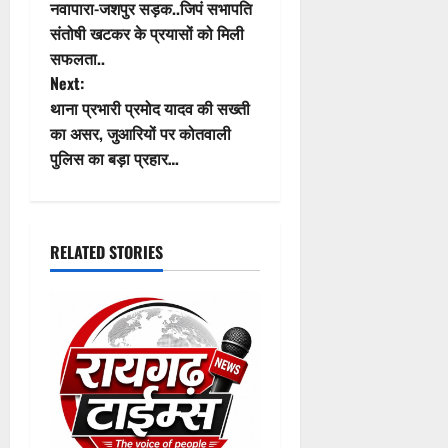
o
नवापारा-जशपुर सड़क..जिपं सभापति
संतोषी खटकर के प्रयासों को मिली
s
सफलता..
t
Next:
थाना प्रभारी प्रमोद यादव की सख्ती
n
का असर, जुआरियों पर कोतवाली
पुलिस का बड़ा प्रहार…
a
v
i
RELATED STORIES
g
a
t
i