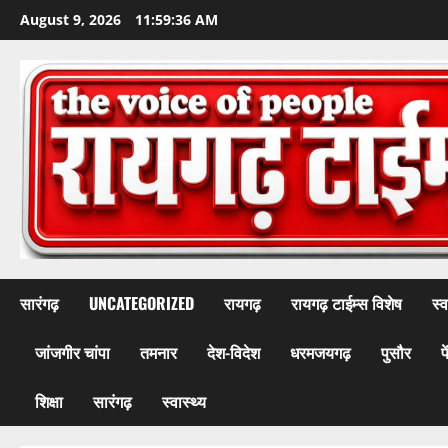
Skip
August 9, 2026
11:59:39 AM
to
content
सारंगढ़
UNCATEGORIZED
रायगढ़
रायगढ़ टाईम्स विशेष
स्व
जांजगीर चांपा
तमनार
देश-विदेश
धरमजयगढ़
पुसौर
प
शिक्षा
सारंगढ़
स्वास्थ्य