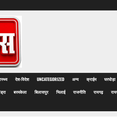
ास्थ्य
देश-विदेश
UNCATEGORIZED
अन्य
क्राईम
घरघोड़ा
ेंड्रा
बरमकेला
बिलासपुर
भिलाई
राजनीति
रायगढ़
राय