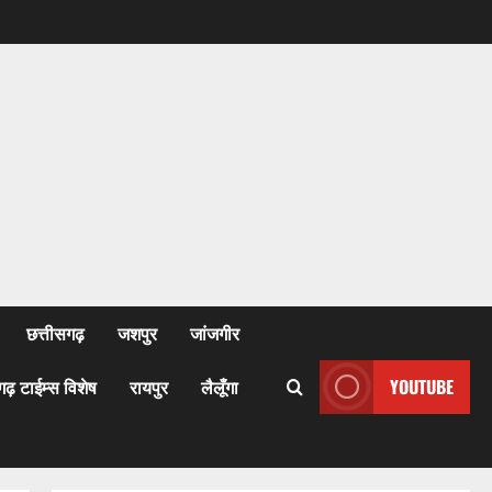
छत्तीसगढ़
जशपुर
जांजगीर
गढ़ टाईम्स विशेष
रायपुर
लैलूँगा
YOUTUBE