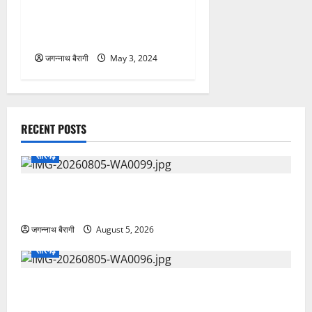
और सैनिक बलों के जवानों ने
ग्रामीण इलाकों मे निकाला फ्लैग
मार्च…
जगन्नाथ बैरागी
May 3, 2024
RECENT POSTS
सारंगढ़
गड्ढों में तब्दील सड़क पर फूटा ग्रामीणों का गुस्सा, कब जागेगा
पीडब्ल्यूडी?
जगन्नाथ बैरागी
August 5, 2026
सारंगढ़
मत्स्य पालकों के लिए खुशखबरी: 5 लाख का मुफ्त बीमा, 60%
तक अनुदान का लाभ..