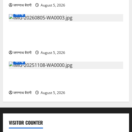
जगन्नाथ बैरागी
August 5, 2026
सारंगढ़
आजादी के 77 साल बाद भी ‘अंतिम विदाई’ को तरसता
फर्सवानी..खुले आसमान के नीचे सुलगती चिताएं..तालाब की मेढ़
पर भीगते शव देख छलका ग्रामीणों का दर्द..
जगन्नाथ बैरागी
August 5, 2026
सारंगढ़
सारंगढ़:यूसीसी पर जनता से मांगे सुझाव, 15 अक्टूबर तक भेजें
अपनी राय…
जगन्नाथ बैरागी
August 5, 2026
VISITOR COUNTER