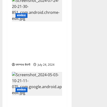
बरमकेला
सारंगढ़: मिलनसार युवा नेता
हरिराम पटेल की निर्मम हत्या से
बरमकेला अंचल मे पसरा
सन्नाटा… सनसनीखेज हत्याकांड
से गांव में हड़कंप, कातिलों को
ढूंढने एक्टिव मोड में पुलिस…
जगन्नाथ बैरागी
July 24, 2024
बरमकेला
विजय गोपाल की बरमकेला पुलिस