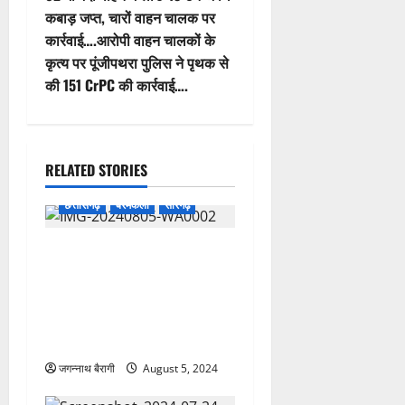
a
कबाड़ जप्त, चारों वाहन चालक पर
v
कार्रवाई….आरोपी वाहन चालकों के
कृत्य पर पूंजीपथरा पुलिस ने पृथक से
i
की 151 CrPC की कार्रवाई….
g
a
RELATED STORIES
t
छत्तीसगढ़
बरमकेला
सारंगढ़
i
सारंगढ़ : ” मतवार गुरूजी” छत्तर
o
सिंह ने बनाया शिक्षा के मदिर को
शराब का अड्डा … शराबी शिक्षक
n
का ऐसा डर कि स्कूल से भागने
मजबूर होते हैँ विद्यार्थी…
जगन्नाथ बैरागी
August 5, 2024