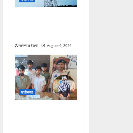
छत्तीसगढ़:हाईटेंशन लाइन की
चपेट में आए दो मजदूर मौके पर ही
मौत, दीवार जोड़ाई के दौरान हुआ
हादसा…
जगन्नाथ बैरागी
August 6, 2026
छत्तीसगढ़
छत्तीसगढ़:दोस्ती के जाल में फंसा
छात्रा से 14.50 लाख और 450
ग्राम सोना ऐंठा, फिर की अय्याशी;
ASI के बेटे समेत 4 गिरफ्तार…
जगन्नाथ बैरागी
August 4, 2026