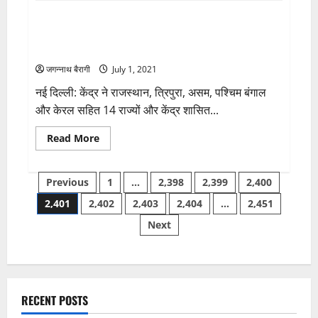
के
Big breaking-कोरोना संक्रमण के बढ़ते मामले को देखते हुवे
परिवार
से
फिर लगाया जाएगा लॉकडाउन..?केंद्र सरकार ने निम्न 14
मिलने
पंहुचा
राज्यो को दिया निर्देश…
भाजपा
परिवार
जगन्नाथ बैरागी
July 1, 2021
संगठन
महामंत्री
नई दिल्ली: केंद्र ने राजस्थान, त्रिपुरा, असम, पश्चिम बंगाल
पवन
साय
और केरल सहित 14 राज्यों और केंद्र शासित...
एवं
सांसद
गोमती
Read
Read More
साय
more
के
about
नेतृत्व
Big
Posts
में
breaking-
Previous
1
…
2,398
2,399
2,400
जिला
कोरोना
भाजपा
संक्रमण
2,401
2,402
2,403
2,404
…
2,451
pagination
परिवार
के
ने
बढ़ते
Next
दी
मामले
श्रद्धांजली
को
देखते
हुवे
फिर
लगाया
जाएगा
लॉकडाउन..?
RECENT POSTS
केंद्र
सरकार