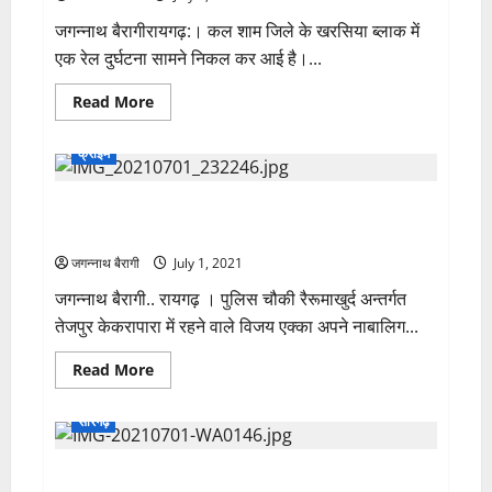
हर
बिगड़े
जगन्नाथ बैरागीरायगढ़:। कल शाम जिले के खरसिया ब्लाक में
काम;
एक रेल दुर्घटना सामने निकल कर आई है।...
सिर्फ
ये
राशि
Read
Read More
वाले
more
संभलें…
about
रायगढ़
क्राईम
हादसा:
–
मोटर
अपनी मां को बचाने आये 14 वर्षीय बेटे को कलयुगी बाप ने मारा
साइकिल
सवार
टांगी …बालक ने अस्पताल में तोड़ा दम…
को
दुरंतो
जगन्नाथ बैरागी
July 1, 2021
एक्सप्रेस
ने
जगन्नाथ बैरागी.. रायगढ़ । पुलिस चौकी रैरूमाखुर्द अन्तर्गत
मारी
टक्कर,
तेजपुर केकरापारा में रहने वाले विजय एक्का अपने नाबालिग...
हालात
गंभीर…
बहन
Read
Read More
और
more
भांजे
about
सहित
अपनी
सारंगढ़
बाइक
मां
में
को
सवार
बचाने
था
सारंगढ़ में फिर हुवा सड़क लहूलुहान..दर्दनाक घटना…
आये
युवक…
14