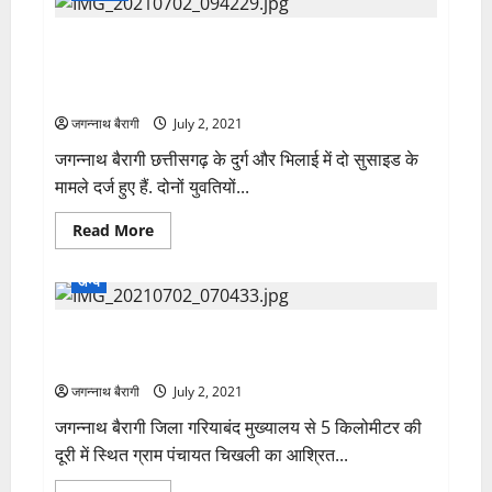
के
नए
छत्तीसगढ़: कक्षा 9 वीं की छात्रा ने लगाई फांसी..कॉपी के 50
कुलपति
की
पन्नों में लिखा-” I HATE MY LIFE”…एक नही दो दर्दनाक घटना
हुई
नियुक्ति….
से दहल गया क्षेत्र…
जगन्नाथ बैरागी
July 2, 2021
जगन्नाथ बैरागी छत्तीसगढ़ के दुर्ग और भिलाई में दो सुसाइड के
मामले दर्ज हुए हैं. दोनों युवतियों...
Read
Read More
more
about
छत्तीसगढ़:
अन्य
कक्षा
9
वीं
अज्ञात कारणों से युवक ने लगाई फाँसी, घर का एकलौता बेटा था
की
छात्रा
मृतक, पुलिस जांच में जुटी….
ने
लगाई
जगन्नाथ बैरागी
July 2, 2021
फांसी..कॉपी
के
जगन्नाथ बैरागी जिला गरियाबंद मुख्यालय से 5 किलोमीटर की
50
पन्नों
दूरी में स्थित ग्राम पंचायत चिखली का आश्रित...
में
लिखा-”
I