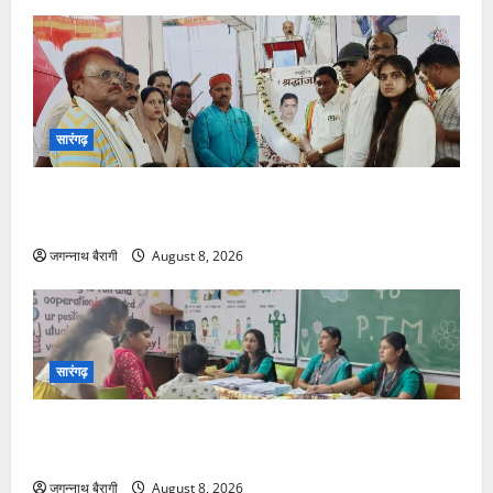
ने
निम्न
14
राज्यो
को
दिया
निर्देश…
सारंगढ़
पटेल दंपति को श्रद्धांजलि, भावुक हुए जनप्रतिनिधि; परिवार के
साथ खड़े रहने का दिया भरोसा…
जगन्नाथ बैरागी
August 8, 2026
सारंगढ़
अशोका पब्लिक स्कूल में हुआ पहला PTM, पालकों ने देखी बच्चों
की उत्तर पुस्तिकाएं…
जगन्नाथ बैरागी
August 8, 2026