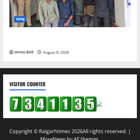
रायगढ़
रायगढ़:धरमखदान चोरी का 24 घंटे में खुलासा, 6 आरोपी
गिरफ्तार; ₹3 लाख का माल बरामद…
जगन्नाथ बैरागी
August 8, 2026
VISITOR COUNTER
Copyright © Raigarhtimes 2026All rights reserved.
|
MoreNews
by AF themes.