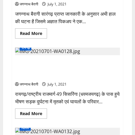
वर्षीय
जगन्नाथ बैरागी
July 1, 2021
बेटे
को
जगन्नाथ बैरागी सारंगढ़ प्राप्त जानकारी के अनुसार अभी हाल
कलयुगी
की घटना है जिसमे अज्ञात पिकअप ने एक...
बाप
ने
मारा
Read
Read More
टांगी
more
…
about
बालक
सारंगढ़
ने
रायगढ़
में
अस्पताल
फिर
में
हुवा
तोड़ा
मृतकों एवं आहतों के परिवार से मिलने पंहुचा भाजपा परिवार
सड़क
दम…
लहूलुहान..दर्दनाक
संगठन महामंत्री पवन साय एवं सांसद गोमती साय के नेतृत्व में
घटना…
जिला भाजपा परिवार ने दी श्रद्धांजली
जगन्नाथ बैरागी
July 1, 2021
रायगढ़/राष्ट्रीय राजमार्ग 49 सिसरिंगा (धरमजयगढ़) के पास हुये
भीषण सड़क दुर्घटना में मृतको एवं घायलों के परिवार...
Read
Read More
more
about
मृतकों
दिल्ली
एवं
आहतों