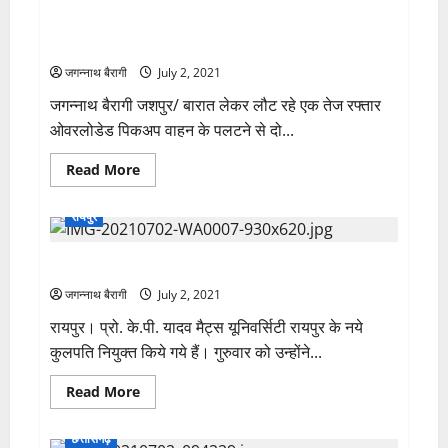
बारात लेकर लौट रहे एक तेज रफ्तार ओवरलोडेड पिकअप के
पलटने से दो लोगों की मौके……
जगन्नाथ बैरागी
July 2, 2021
जगन्नाथ बैरागी जशपुर/ बारात लेकर लौट रहे एक तेज रफ्तार
ओवरलोडेड पिकअप वाहन के पलटने से दो...
Read
Read More
more
about
बारात
रायपुर
लेकर
लौट
रहे
मैट्स यूनिवर्सिटी के नए कुलपति की हुई नियुक्ति….
एक
तेज
रफ्तार
जगन्नाथ बैरागी
July 2, 2021
ओवरलोडेड
पिकअप
रायपुर। प्रो. के.पी. यादव मैट्स यूनिवर्सिटी रायपुर के नये
के
कुलपति नियुक्त किये गये हैं। गुरुवार को उन्होंने...
पलटने
से
दो
Read
Read More
लोगों
more
की
about
मौके……
मैट्स
छत्तीसगढ़
यूनिवर्सिटी