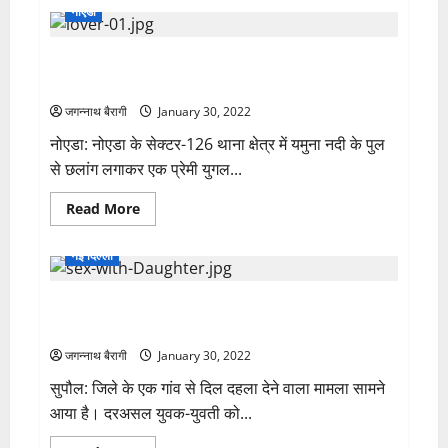
फिर
नोएडा
इन्हें
एक
मिलेगा
बार
कर्ज
मंत्री
से
सायरा बानो’ ने शादीशुदा प्रेमी साथ कर ली खुदकुशी, दोनों
उमेश
छुटकारा…
जी
करना चाहते थे निकाह, लेकिन परिजनों को था नामंजूर….
ने
ग्राम
जगन्नाथ बैरागी
January 30, 2022
घघरा
को
नोएडा: नोएडा के सेक्टर-126 थाना क्षेत्र में यमुना नदी के पुल
दिया
विकास
से छलांग लगाकर एक प्रेमी युगल...
कार्यो
का
भेंट
Read
Read More
more
about
सायरा
नई दिल्ली
बानो’
ने
शादीशुदा
रंगे हाथों पकड़ाए प्रेमी-प्रेमिका, तो गुस्साए युवती के परिजनों ने
प्रेमी
साथ
युवक को खूंटे से बांधकर पीटा, फिर आंख में डाल दिया तेजाब….
कर
ली
जगन्नाथ बैरागी
January 30, 2022
खुदकुशी,
दोनों
सुपौल: जिले के एक गांव से दिल दहला देने वाला मामला सामने
करना
चाहते
आया है। दरअसल युवक-युवती को...
थे
निकाह,
लेकिन