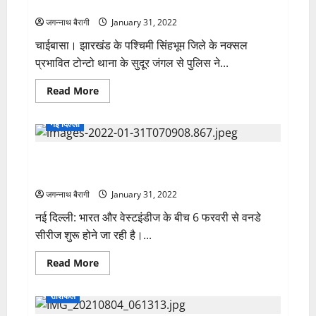
वजह से हत्या की आशंका….
जगन्नाथ बैरागी
January 31, 2022
चाईबासा। झारखंड के पश्चिमी सिंहभूम जिले के नक्सल
प्रभावित टोन्टो थाना के सुदूर जंगल से पुलिस ने...
Read
Read More
more
about
पति-
नई दिल्ली
पत्नी
का
अधजला
6 फरवरी से खेला जाएगा भारत और वेस्टइंडीज के बीच वनडे
शव
मिलने
मैच, देखिए मैच का पूरा शेड्यूल
से
सनसनी,
जगन्नाथ बैरागी
January 31, 2022
अंधविश्वास
की
नई दिल्ली: भारत और वेस्टइंडीज के बीच 6 फरवरी से वनडे
वजह
से
सीरीज शुरू होने जा रही है।...
हत्या
की
आशंका….
Read
Read More
more
about
6
राशिफल
फरवरी
से