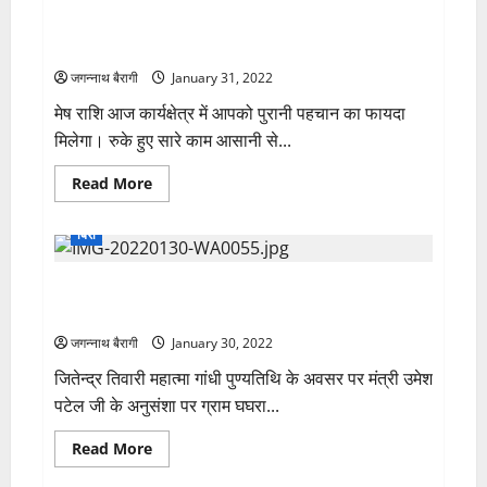
खेला
आज का राशिफल 31 जनवरी 2022 : मेष राशि वाले जातकों का
जाएगा
भारत
रुके हुए काम होंगे पूरे, वहीं इन्हें मिलेगा कर्ज से छुटकारा…
और
वेस्टइंडीज
जगन्नाथ बैरागी
January 31, 2022
के
बीच
मेष राशि आज कार्यक्षेत्र में आपको पुरानी पहचान का फायदा
वनडे
मैच,
मिलेगा। रुके हुए सारे काम आसानी से...
देखिए
मैच
का
Read
Read More
पूरा
more
शेड्यूल
about
आज
बिर्रा
का
राशिफल
31
फिर एक बार मंत्री उमेश जी ने ग्राम घघरा को दिया विकास
जनवरी
2022
कार्यो का भेंट
:
मेष
जगन्नाथ बैरागी
January 30, 2022
राशि
वाले
जितेन्द्र तिवारी महात्मा गांधी पुण्यतिथि के अवसर पर मंत्री उमेश
जातकों
का
पटेल जी के अनुसंशा पर ग्राम घघरा...
रुके
हुए
काम
Read
Read More
होंगे
more
पूरे,
about
वहीं