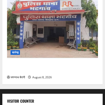
सारंगढ़
भटगांव में बेखौफ चोरों की दस्तक, मकान का ताला तोड़कर
नगदी-मोबाइल समेत दस्तावेज पार…
जगन्नाथ बैरागी
August 8, 2026
VISITOR COUNTER