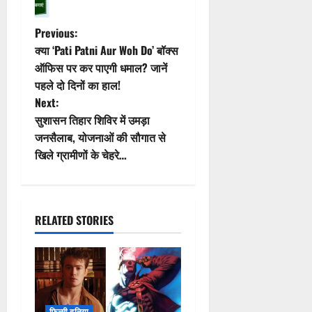
P
Previous:
क्या ‘Pati Patni Aur Woh Do’ बॉक्स
o
ऑफिस पर कर पाएगी धमाल? जानें
पहले दो दिनों का हाल!
s
Next:
t
सुशासन तिहार शिविर में उमड़ा
जनसैलाब, योजनाओं की सौगात से
n
खिले ग्रामीणों के चेहरे…
a
v
RELATED STORIES
i
g
a
फिल्मी दुनिया
t