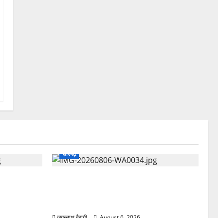
सारंगढ़
कलेक्टर पद्मिनी
सारंगढ़-बिलाईगढ़ में भव्य किसान गोष्ठी
दिखाई सख्ती…
संपन्न..नॉमिनी गोल्ड कूपन लकी ड्रा के विजेता
को मिली चमचमाती मोटरसाइकिल..
जगन्नाथ बैरागी
August 6, 2026