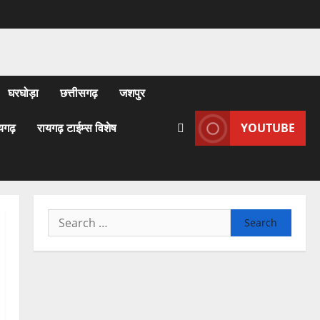
घरघोड़ा
छत्तीसगढ़
जशपुर
यगढ़
रायगढ़ टाईम्स विशेष
YOUTUBE
Search
for: