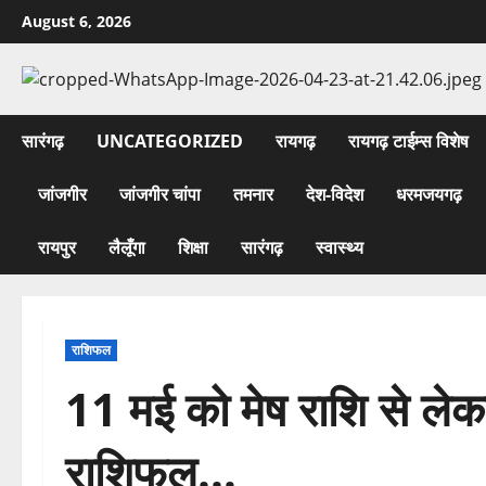
Skip
August 6, 2026
to
content
सारंगढ़
UNCATEGORIZED
रायगढ़
रायगढ़ टाईम्स विशेष
जांजगीर
जांजगीर चांपा
तमनार
देश-विदेश
धरमजयगढ़
रायपुर
लैलूँगा
शिक्षा
सारंगढ़
स्वास्थ्य
राशिफल
11 मई को मेष राशि से लेकर
राशिफल…