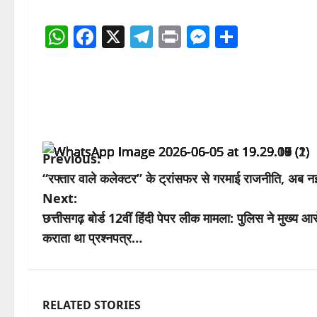
WhatsApp
Facebook
X
Telegram
Print
Messenge
Share
P
Previous:
“रफ्तार वाले कलेक्टर” के ट्रांसफर से गरमाई राजनीति, अब नई
o
Next:
s
छत्तीसगढ़ बोर्ड 12वीं हिंदी पेपर लीक मामला: पुलिस ने मुख्य आ
कराता था प्रश्नपत्र…
t
n
a
RELATED STORIES