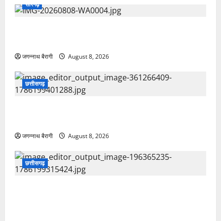
छत्तीसगढ़
छत्तीसगढ़:मुक्तिधाम में पालतू कुत्ते का दाह संस्कार पर भड़के
लोग, परिवार बोला फैमिली का हिस्सा था मेरा डॉग…
जगन्नाथ बैरागी
August 8, 2026
छत्तीसगढ़
छत्तीसगढ़:चीफ जस्टिस की फोटो पर काला जादू, श्मशान घाट
में मरी मछली, नींबू और सिंदूर मिला युवक ने बताया क्यों कराई
तांत्रिक क्रिया…
जगन्नाथ बैरागी
August 8, 2026
सारंगढ़
सारंगढ़:चौहान समाज के सामाजिक भवन को मिली बड़ी सौगात,