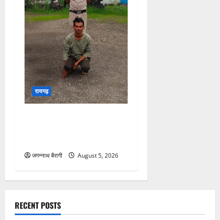
रायगढ़
रायगढ़:बाइक चोरी का पर्दाफाश,
बेचने से पहले ही आरोपी चढ़ा
पुलिस के हत्थे…
जगन्नाथ बैरागी
August 5, 2026
RECENT POSTS
सारंगढ़
एसपी सुनील शर्मा के नेतृत्व में ट्रैफिक पुलिस का शिकंजा, नियम
तोड़ने वालों पर ₹5,200 का जुर्माना…
जगन्नाथ बैरागी
August 8, 2026