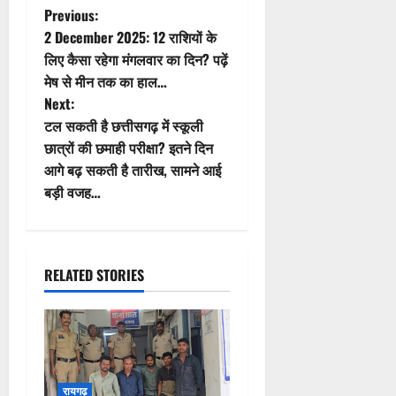
Next:
t
टल सकती है छत्तीसगढ़ में स्कूली
छात्रों की छमाही परीक्षा? इतने दिन
n
आगे बढ़ सकती है तारीख, सामने आई
बड़ी वजह…
a
v
i
RELATED STORIES
g
a
t
रायगढ़
i
रायगढ़:धरमखदान चोरी का 24
o
घंटे में खुलासा, 6 आरोपी
गिरफ्तार; ₹3 लाख का माल