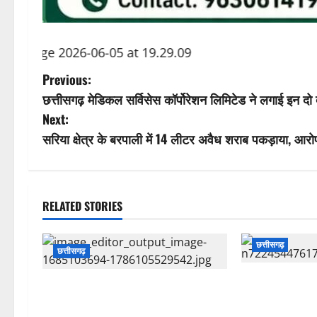
P
Previous:
छत्तीसगढ़ मेडिकल सर्विसेस कॉर्पोरेशन लिमिटेड ने लगाई इन 
o
Next:
s
सरिया क्षेत्र के बरपाली में 14 लीटर अवैध शराब पकड़ाया, आर
t
n
RELATED STORIES
a
छत्तीसगढ़
छत्तीसगढ़
v
हाई स्कूल बना शर
i
छत्तीसगढ़:अवैध संबंध में पति की हत्या:
पार्टी करते शिक्ष
पड़ोसन के घर में देखकर बौखलाई पत्नी,
शिक्षा विभाग ने 