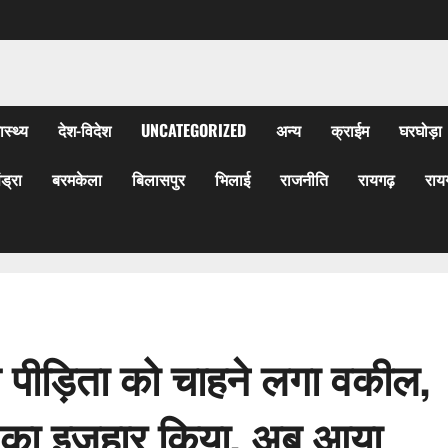
ास्थ्य
देश-विदेश
UNCATEGORIZED
अन्य
क्राईम
घरघोड़ा
ेंड्रा
बरमकेला
बिलासपुर
भिलाई
राजनीति
रायगढ़
राय
 पीड़िता को चाहने लगा वकील,
र का इजहार किया, अब आया