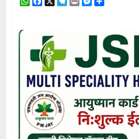
WhatsApp
Facebook
X
Telegram
Print
Messenge
Share