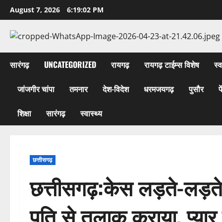
Skip
August 7, 2026
6:19:03 PM
to
content
सारंगढ़
UNCATEGORIZED
रायगढ़
रायगढ़ टाईम्स विशेष
स्व
जांजगीर चांपा
तमनार
देश-विदेश
धरमजयगढ़
पुसौर
प
शिक्षा
सारंगढ़
स्वास्थ्य
छत्तीसगढ़
छत्तीसगढ़:केस लड़ते-लड़ते
पति से तलाक कराया, प्या