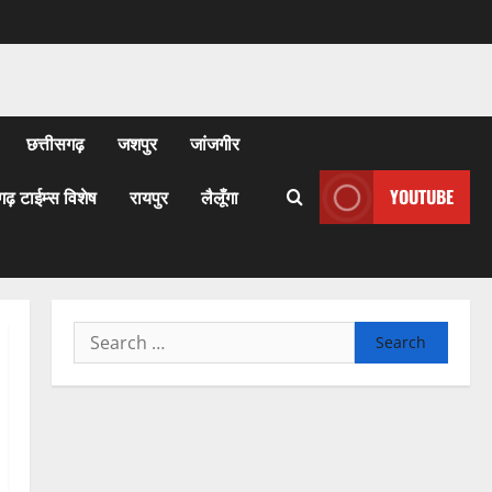
छत्तीसगढ़
जशपुर
जांजगीर
गढ़ टाईम्स विशेष
रायपुर
लैलूँगा
YOUTUBE
Search
for: