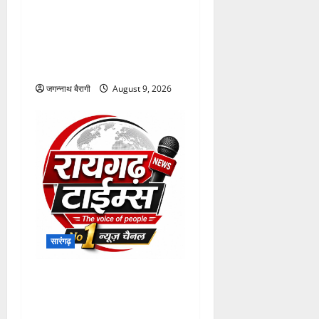
जंगल-जमीन की बलि देकर वन
महोत्सव का पाखंड कर रही
सरकार- रमेश खूंटे
जगन्नाथ बैरागी
August 9, 2026
सारंगढ़
सारंगढ़ में विकास की सौगात देंगे
प्रभारी मंत्री टंकराम वर्मा, 10-11
अगस्त को जिले में रहेंगे…
जगन्नाथ बैरागी
August 9, 2026