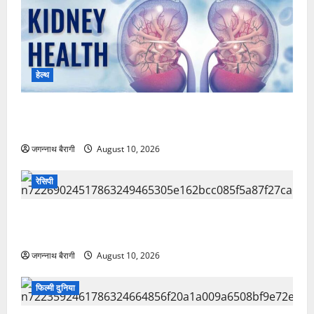
हेल्थ
क्या ठीक से काम कर रही है’ आपकी किडनी, घर में ही ऐसे कर
सकते हैं चेक’..
जगन्नाथ बैरागी
August 10, 2026
रेसिपी
बिना चाशनी और मावे के झंझट के 15 मिनट में तैयार करें सिंघाड़े
के आटे की स्वादिष्ट बर्फी….
जगन्नाथ बैरागी
August 10, 2026
फिल्मी दुनिया
आउट ऑफ द फर्दर का दूसरा ट्रेलर रिलीज़, भारत की सबसे