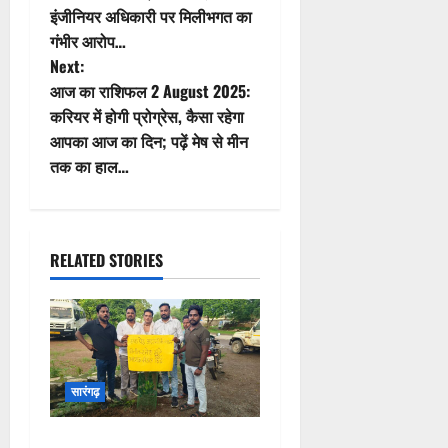
t
गंभीर आरोप…
Next:
n
आज का राशिफल 2 August 2025:
करियर में होगी प्रोग्रेस, कैसा रहेगा
a
आपका आज का दिन; पढ़ें मेष से मीन
v
तक का हाल…
i
g
RELATED STORIES
a
t
i
सारंगढ़
o
‘एक पेड़ अडानी के नाम’ लगाकर
n
रमेश खूंटे ने खोला मोर्चा..जल-