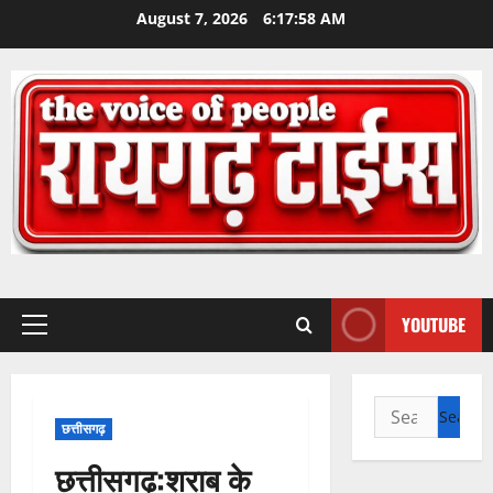
Skip
August 7, 2026
6:17:59 AM
to
content
YOUTUBE
Primary
Menu
Search
छत्तीसगढ़
for:
छत्तीसगढ़:शराब के