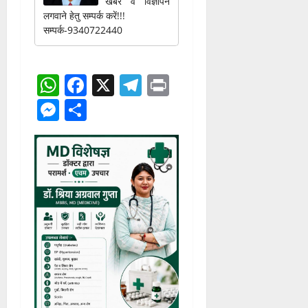
About
Latest Posts
जगन्नाथ बैरागी
at
एडमिनिस्ट्रेशन
रायगढ़ टाईम्स
खबर व विज्ञापन
लगवाने हेतु सम्पर्क करें!!!
सम्पर्क-9340722440
WhatsApp
Facebook
X
Telegram
Print
Messenger
Share