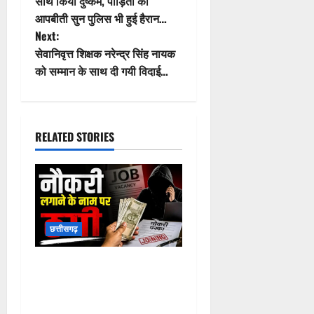
P
Previous:
छत्तीसगढ़:अधेड़ व्यक्ति ने नाबालिग के
o
साथ किया दुष्कर्म, पीड़िता की
आपबीती सुन पुलिस भी हुई हैरान…
s
Next:
t
सेवानिवृत्त शिक्षक नरेन्द्र सिंह नायक
को सम्मान के साथ दी गयी विदाई…
n
a
RELATED STORIES
v