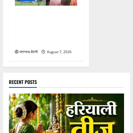
एक्शन… 7 नाबालिग बच्चों का
रेस्क्यू, मशरूम फैक्ट्री में ले जाने
की थी तैयारी…
जगन्नाथ बैरागी
August 7, 2026
छत्तीसगढ़
छत्तीसगढ़:शावक की मौत से
बौखलाई मादा भालू का खूनी
तांडव, एक-एक कर तीन भाई-
बहनों को नोचा; दो की दर्दनाक
मौत…
जगन्नाथ बैरागी
August 7, 2026