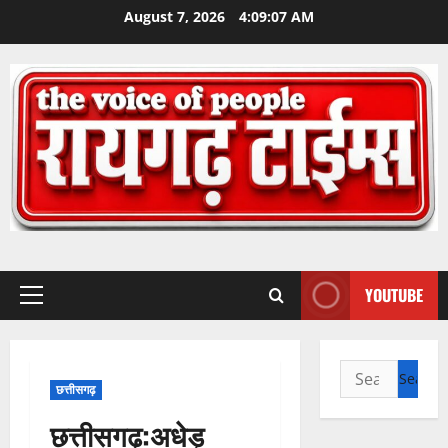
Skip
August 7, 2026
4:09:08 AM
to
content
YOUTUBE
Primary
Menu
Search
छत्तीसगढ़
for:
छत्तीसगढ़:अधेड़