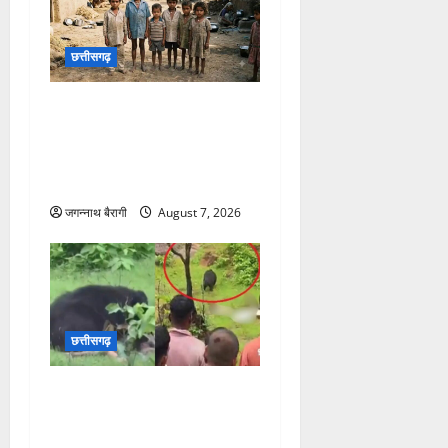
छत्तीसगढ़
छत्तीसगढ़ में बाल श्रम पर
एक्शन… 7 नाबालिग बच्चों का
रेस्क्यू, मशरूम फैक्ट्री में ले जाने
की थी तैयारी…
जगन्नाथ बैरागी
August 7, 2026
छत्तीसगढ़
छत्तीसगढ़:शावक की मौत से
बौखलाई मादा भालू का खूनी
तांडव, एक-एक कर तीन भाई-
बहनों को नोचा; दो की दर्दनाक