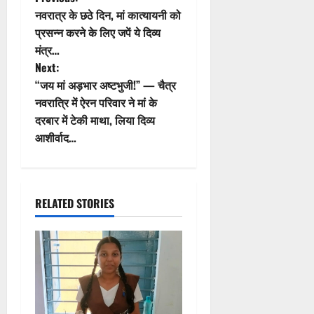
P
नवरात्र के छठे दिन, मां कात्यायनी को
o
प्रसन्न करने के लिए जपें ये दिव्य
मंत्र…
s
Next:
t
“जय मां अड़भार अष्टभुजी!” — चैत्र
नवरात्रि में ऐरन परिवार ने मां के
n
दरबार में टेकी माथा, लिया दिव्य
आशीर्वाद…
a
v
i
RELATED STORIES
g
a
t