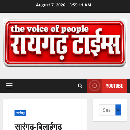
Skip
August 7, 2026
3:55:12 AM
to
content
YOUTUBE
Primary
Menu
Search
सारंगढ़
for:
सारंगढ़-बिलाईगढ़