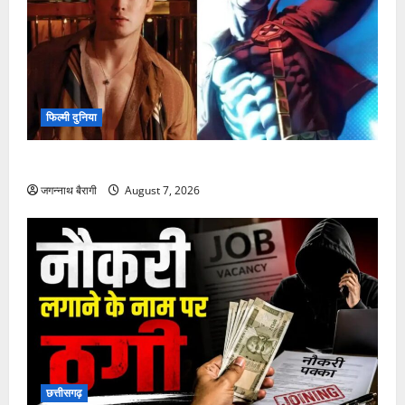
फिल्मी दुनिया
किट कॉनर की एंट्री से नई X-Men फिल्म में बढ़ा उत्साह…
जगन्नाथ बैरागी
August 7, 2026
छत्तीसगढ़