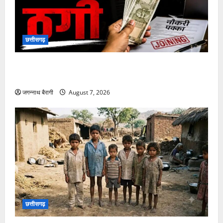
छत्तीसगढ़
छत्तीसगढ़:शिक्षक की नौकरी लगाने के नाम पर ठगी: चार लोगों
को लगाया 9 लाख का चूना, पुलिस से की कार्रवाई की मांग…
जगन्नाथ बैरागी
August 7, 2026
छत्तीसगढ़