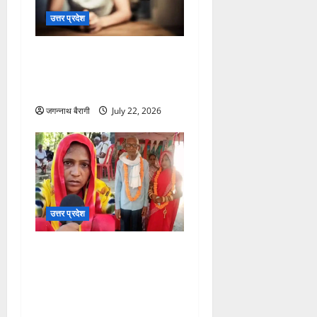
उत्तर प्रदेश
रात को लौटा पति बिस्तर पर पत्नी
का देखा ऐसा नजारा कि काट डाले
गुप्तांग पूरा मोहल्ला सन्न…
जगन्नाथ बैरागी
July 22, 2026
उत्तर प्रदेश
75 साल के बूढे आदमी के लिए
सुहागरात बनी काल, 35 साल की
पत्नी ने बताया पहली रात में क्या
हुआ था?