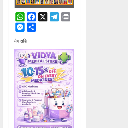
WhatsApp
Facebook
X
Telegram
Print
Messenger
Share
मेष राशि