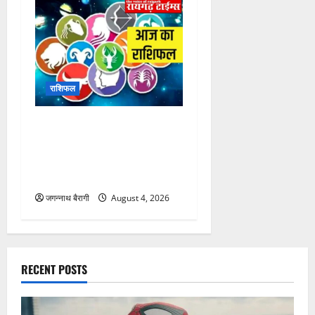
राशिफल
आज का राशिफल 5 अगस्त
2026: किस राशि पर होगी मां
लक्ष्मी की कृपा, किसे मिलेगा भाग्य
का साथ? पढ़ें सभी 12 राशियों का
विस्तृत भविष्यफल…
जगन्नाथ बैरागी
August 5, 2026
राशिफल