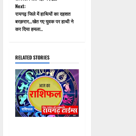
P
Previous:
रायगढ़: 112 बन रही आम लोगों के लिए
o
देवदूत…एक्सीडेंट, फायर और मेडिकल
सुविधा के कॉल पर डायल 112 से
s
तत्काल मिली रही मदद….
t
Next:
रायगढ़ जिले में हाथियों का दहशत
n
बरक़रार…खेत गए युवक पर हाथी ने
कर दिया हमला..
a