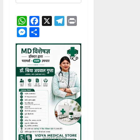
जगन्नाथ बैरागी
at
एडमिनिस्ट्रेशन
रायगढ़ टाईम्स
खबर व विज्ञापन
लगवाने हेतु सम्पर्क करें!!!
सम्पर्क-9340722440
WhatsApp
Facebook
X
Telegram
Print
Messenger
Share