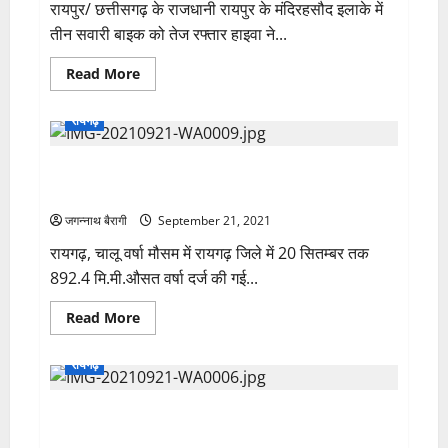
मिलने
रायपुर/ छत्तीसगढ़ के राजधानी रायपुर के मंदिरहसौद इलाके में
गायब
वाली
हो
तीन सवारी बाइक को तेज रफ्तार हाइवा ने...
छूट
जाता
में
है
हुआ
मोबाइल
Read
Read More
भारी
का
more
नुकसान…
डेटा…
about
देखने
तीन
रायगढ़
उमड़ी
सवारी
भीड़…
बाइक
को
रायगढ़ जिले में 892.4 मि.मी.औसत वर्षा दर्ज, जानिए सारंगढ़ का
तेज
रफ्तार
हाल…
हाइवा
ने
जगन्नाथ बैरागी
September 21, 2021
मारा
टक्कर…
रायगढ़, चालू वर्षा मौसम में रायगढ़ जिले में 20 सितम्बर तक
एक
व्यक्ति
892.4 मि.मी.औसत वर्षा दर्ज की गई...
की
मौके
पर
Read
Read More
मौत…
more
about
रायगढ़
रायगढ़
जिले
में
892.4
रायगढ़ शहर की सड़कों की मरम्मत पर विशेष ध्यान दे संबंधित
मि.मी.औसत
वर्षा
विभाग-कलेक्टर भीम सिंह…
दर्ज,