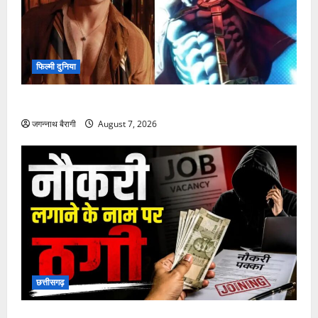
फिल्मी दुनिया
किट कॉनर की एंट्री से नई X-Men फिल्म में बढ़ा उत्साह…
जगन्नाथ बैरागी
August 7, 2026
छत्तीसगढ़