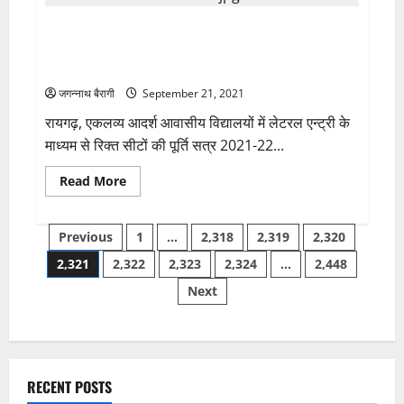
की
खेती
एकलव्य आदर्श आवासीय विद्यालयों में लेटरल एन्ट्री के माध्यम से
से
महिला
रिक्त सीटों की पूर्ति करने के लिए 28 सितम्बर तक आवेदन
समूहों
ने
आमंत्रित….
कमाएं
12.28
जगन्नाथ बैरागी
September 21, 2021
लाख
रुपये…
रायगढ़, एकलव्य आदर्श आवासीय विद्यालयों में लेटरल एन्ट्री के
माध्यम से रिक्त सीटों की पूर्ति सत्र 2021-22...
Read
Read More
more
about
एकलव्य
Posts
आदर्श
Previous
1
…
2,318
2,319
2,320
आवासीय
विद्यालयों
2,321
2,322
2,323
2,324
…
2,448
pagination
में
लेटरल
Next
एन्ट्री
के
माध्यम
से
रिक्त
सीटों
की
पूर्ति
RECENT POSTS
करने