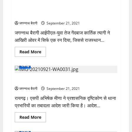
आईपीएल ब्रेकिंग: एक ही झटके में हारा हुवा मैच जीत गया
राजस्थान रॉयल्स…कार्तिक त्यागी बने जीत के हीरो..ऐसे रहा
रोमांचक मैच का सफ़र….
जगन्नाथ बैरागी
September 21, 2021
जगन्नाथ बैरागी आईपीएल-युवा तेज गेंदबाज कार्तिक त्यागी ने
आखिरी ओवर में सिर्फ एक रन दिया, जिससे राजस्थान...
Read
Read More
more
about
आईपीएल
रायगढ़
ब्रेकिंग:
एक
ही
रायगढ़ के थाना प्रभारियों का तबादला आदेश जारी…
झटके
में
हारा
जगन्नाथ बैरागी
September 21, 2021
हुवा
मैच
रायगढ़। एसपी अभिषेक मीणा ने प्रशासनिक दृष्टिकोण से थाना
जीत
प्रभारियों का तबादला आदेश जारी किया है। आदेश...
गया
राजस्थान
रॉयल्स…
Read
Read More
कार्तिक
more
त्यागी
about
बने
रायगढ़
जीत
रायगढ़