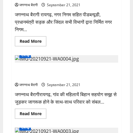
जानिए
जगन्नाथ बैरागी
September 21, 2021
सारंगढ़
का
जगन्नाथ बैरागी रायगढ़, नगर निगम सहित पीडब्ल्यूडी,
हाल…
प्रधानमंत्री सड़क और जिंदल सभी विभागों द्वारा निर्मित नगर
निगम...
Read
Read More
more
about
रायगढ़
रायगढ़
शहर
की
सड़कों
रायगढ़: मिर्ची की खेती से महिला समूहों ने कमाएं 12.28 लाख
की
मरम्मत
रुपये…
पर
विशेष
जगन्नाथ बैरागी
September 21, 2021
ध्यान
दे
जगन्नाथ बैरागीरायगढ़, गांव की महिलायें बिहान सहयोग समूह से
संबंधित
विभाग-
जुड़कर जागरूक होने के साथ-साथ परिवार को संबल...
कलेक्टर
भीम
सिंह…
Read
Read More
more
about
रायगढ़:
रायगढ़
मिर्ची