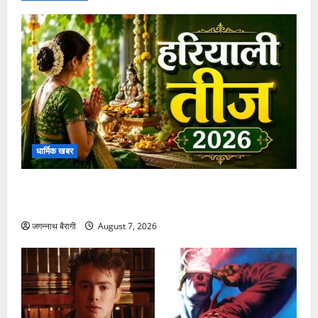
के
लिए
28
सितम्बर
तक
आवेदन
आमंत्रित….
धार्मिक खबर
हरियाली तीज 2026: जानें इस खास पर्व की पूजा विधि और
महत्व
जगन्नाथ बैरागी
August 7, 2026