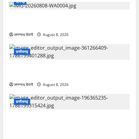
सारंगढ़
एसपी सुनील शर्मा के नेतृत्व में ट्रैफिक पुलिस का शिकंजा, नियम
तोड़ने वालों पर ₹5,200 का जुर्माना…
जगन्नाथ बैरागी
August 8, 2026
छत्तीसगढ़
छत्तीसगढ़:मुक्तिधाम में पालतू कुत्ते का दाह संस्कार पर भड़के
लोग, परिवार बोला फैमिली का हिस्सा था मेरा डॉग…
जगन्नाथ बैरागी
August 8, 2026
छत्तीसगढ़
छत्तीसगढ़:चीफ जस्टिस की फोटो पर काला जादू, श्मशान घाट
में मरी मछली, नींबू और सिंदूर मिला युवक ने बताया क्यों कराई
तांत्रिक क्रिया…