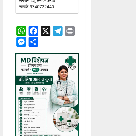
WhatsApp
Facebook
X
Telegram
Print
Messenger
Share