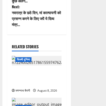
s
Next:
t
नवरात्र के छठे दिन, मां कात्यायनी को
प्रसन्न करने के लिए जपें ये दिव्य
n
मंत्र…
a
v
RELATED STORIES
i
फिल्मी दुनिया
g
a
स्पाइडर मैन’ की 8वें दिन घटी
कमाई, ‘धमाल 4’ और बाकि फिल्मों
t
का ऐसा रहा हाल…
जगन्नाथ बैरागी
August 8, 2026
i
o