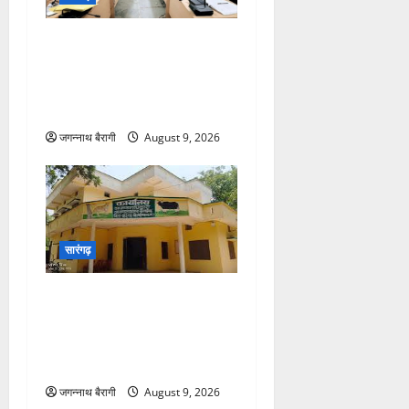
सारंगढ़:कृषि योजनाओं की जमीनी
हकीकत पर आशुतोष श्रीवास्तव
का फोकस, किसानों के हित में दिए
सख्त निर्देश…
जगन्नाथ बैरागी
August 9, 2026
सारंगढ़
सारंगढ़-बिलाईगढ़ वन विभाग में
फिर बड़ा फेरबदल, विपुल
अग्रवाल सूरजपुर DFO; पुष्पलता
टंडन की वापसी…
जगन्नाथ बैरागी
August 9, 2026