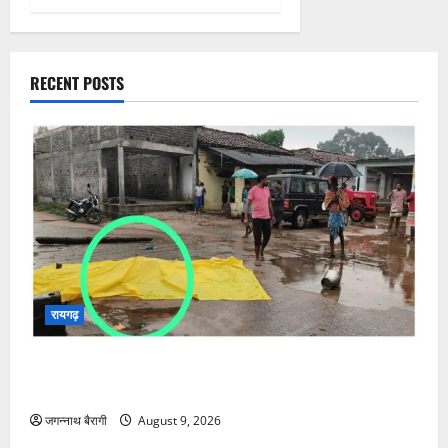
RECENT POSTS
रायगढ़
रायगढ़:आबादी में घुसा हाथी, मानव-हाथी द्वंद्व में बुजुर्ग की मौत:
सिर कुचलकर उतारा मौत के घाट…
जगन्नाथ बैरागी
August 9, 2026