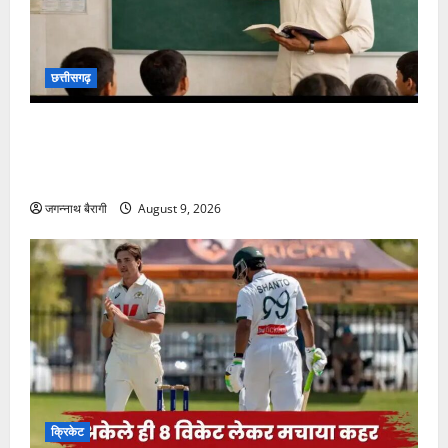
छत्तीसगढ़
छत्तीसगढ़ में 700 शिक्षकों का ट्रांसफर, इन कारणों से रोका गया
400 टीचरों का तबादला, छटनी के बाद तैयार हुई फाइनल
लिस्ट…
जगन्नाथ बैरागी
August 9, 2026
क्रिकेट
54 के स्कोर पर टीम ढेर… 10 बल्लेबाज नहीं छू पाए 7 रन का