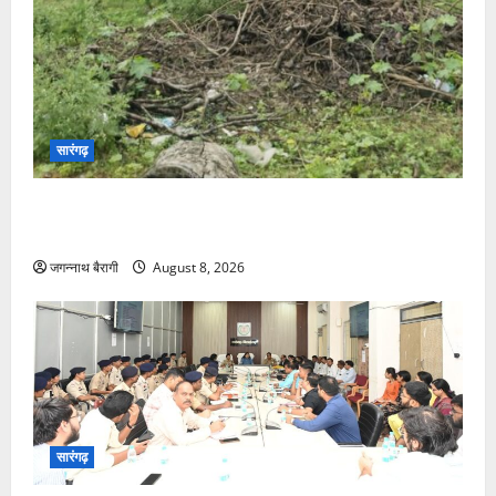
सारंगढ़
सब स्टेशन फिर भी अंधेरा! कोसीर में बिजली संकट से
जनजीवन बेहाल…
जगन्नाथ बैरागी
August 8, 2026
सारंगढ़