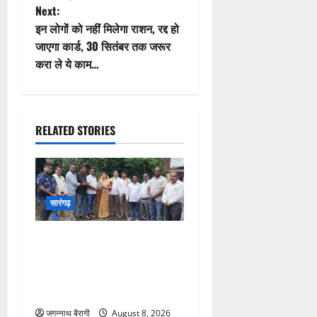
Next:
s
इन लोगों को नहीं मिलेगा राशन, रद्द हो
t
जाएगा कार्ड, 30 सितंबर तक जरूर
करा ले ये काम…
n
a
RELATED STORIES
v
i
g
सारंगढ़
a
सारंगढ़:चौहान समाज के
t
सामाजिक भवन को मिली बड़ी
सौगात, विधायक उत्तरी जांगड़े ने
i
10 लाख की घोषणा…
जगन्नाथ बैरागी
August 8, 2026