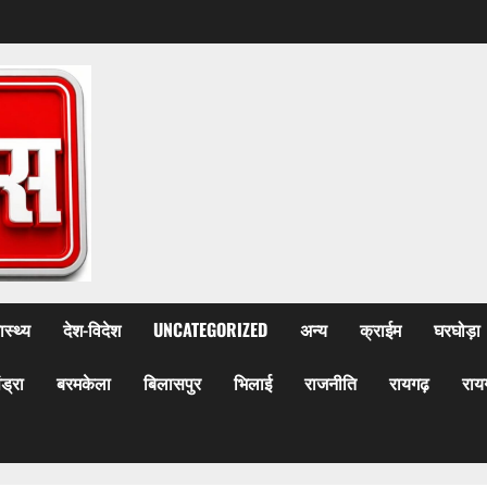
ास्थ्य
देश-विदेश
UNCATEGORIZED
अन्य
क्राईम
घरघोड़ा
ेंड्रा
बरमकेला
बिलासपुर
भिलाई
राजनीति
रायगढ़
राय