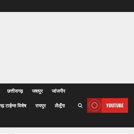
छत्तीसगढ़
जशपुर
जांजगीर
गढ़ टाईम्स विशेष
रायपुर
लैलूँगा
YOUTUBE