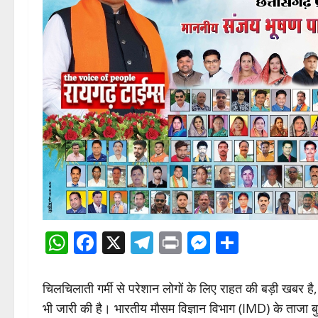
WhatsApp
Facebook
X
Telegram
Print
Messenge
Share