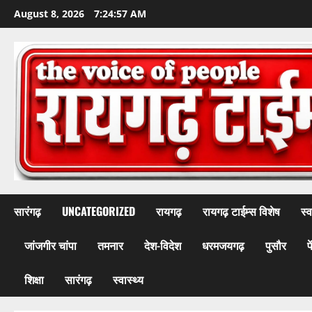
Skip
August 8, 2026
7:24:59 AM
to
content
सारंगढ़
UNCATEGORIZED
रायगढ़
रायगढ़ टाईम्स विशेष
स्व
जांजगीर चांपा
तमनार
देश-विदेश
धरमजयगढ़
पुसौर
प
शिक्षा
सारंगढ़
स्वास्थ्य