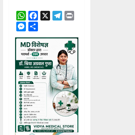
WhatsApp
Facebook
X
Telegram
Print
Messenger
Share