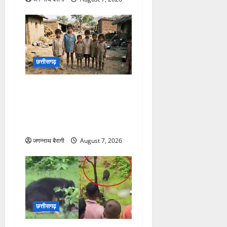
छत्तीसगढ़
छत्तीसगढ़ में बाल श्रम पर
एक्शन… 7 नाबालिग बच्चों का
रेस्क्यू, मशरूम फैक्ट्री में ले जाने
की थी तैयारी…
जगन्नाथ बैरागी
August 7, 2026
छत्तीसगढ़