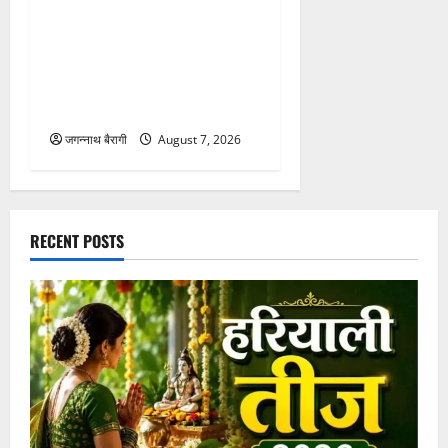
छत्तीसगढ़:शावक की मौत से
बौखलाई मादा भालू का खूनी
तांडव, एक-एक कर तीन भाई-
बहनों को नोचा; दो की दर्दनाक
मौत…
जगन्नाथ बैरागी
August 7, 2026
RECENT POSTS