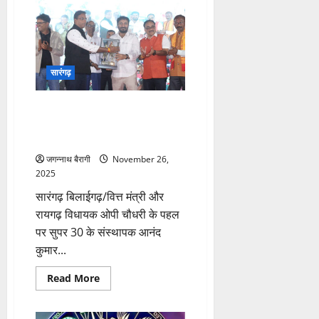
पशु
क्रूरता
मामले
के
फरार
आरोपी
को
सारंगढ़
दबोचा,
रिमांड
पर
भेजा
सपने देखे, संकल्प ले, सपने को बुने,
गया…
धारा के विपरीत दिशा में मेहनत कर
आगे बढे : आनंद कुमार…
जगन्नाथ बैरागी
November 26,
2025
सारंगढ़ बिलाईगढ़/वित्त मंत्री और
रायगढ़ विधायक ओपी चौधरी के पहल
पर सुपर 30 के संस्थापक आनंद
कुमार...
Read
Read More
more
about
सपने
देखे,