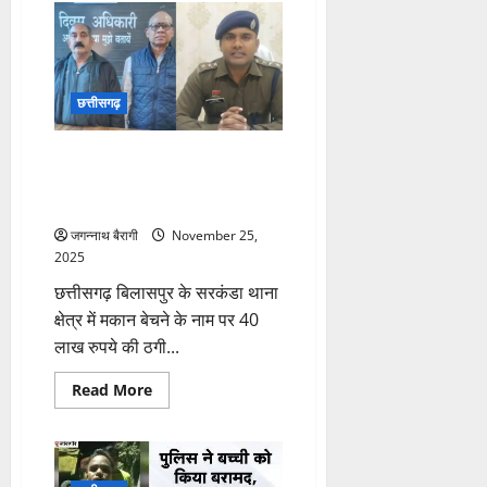
का
जन-
जागरूकता
अभियान:
बसंतपुर
में
जन
छत्तीसगढ़
चौपाल,
हजारों
ग्रामीणों
छत्तीसगढ़:मकान बिक्री के नाम पर
ने
लिया
40 लाख की ठगी, पुलिस ने दो
हिस्सा…
आरोपियों को दबोचा…
जगन्नाथ बैरागी
November 25,
2025
छत्तीसगढ़ बिलासपुर के सरकंडा थाना
क्षेत्र में मकान बेचने के नाम पर 40
लाख रुपये की ठगी...
Read
Read More
more
about
छत्तीसगढ़:मकान
बिक्री
के
नाम