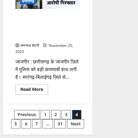
छत्तीसगढ़
पर
40
लाख
की
छत्तीसगढ़:मां ले रही थी सब्ज़ी, तभी
ठगी,
कार में बैठी 4 साल की बच्ची के साथ
पुलिस
ने
ड्राइवर ने किया ऐसा काम, ऐसे खुला
दो
राज़ !
आरोपियों
को
दबोचा…
जगन्नाथ बैरागी
November 25,
2025
जांजगीर : छत्तीसगढ़ के जांजगीर ज़िले
में पुलिस को बड़ी कामयाबी हाथ लगी
है। सारंगढ़-बिलाईगढ़ ज़िले से...
Read
Read More
more
about
छत्तीसगढ़:मां
ले
रही
Posts
Previous
1
2
3
4
थी
सब्ज़ी,
तभी
5
6
7
…
31
Next
pagination
कार
में
बैठी