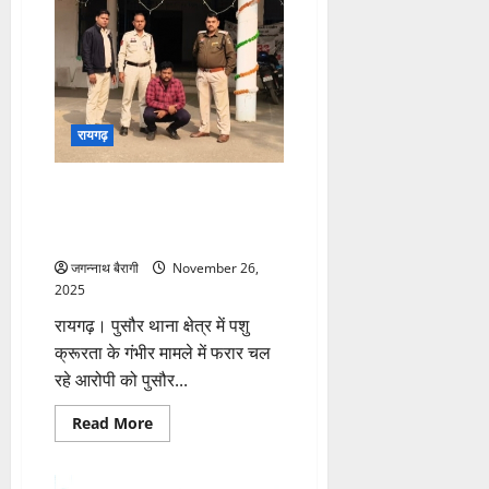
13
हजार
से
अधिक
स्कूलों
में
शुरू
होगी
स्मार्ट
रायगढ़
क्लास,
अब
ऑडियो-
रायगढ़:पुलिस ने पशु क्रूरता मामले के
वीडियो
कंटेंट
फरार आरोपी को दबोचा, रिमांड पर
से
भेजा गया…
पढ़ेंगे
बच्चे…
जगन्नाथ बैरागी
November 26,
2025
रायगढ़। पुसौर थाना क्षेत्र में पशु
क्रूरता के गंभीर मामले में फरार चल
रहे आरोपी को पुसौर...
Read
Read More
more
about
रायगढ़:पुलिस
ने