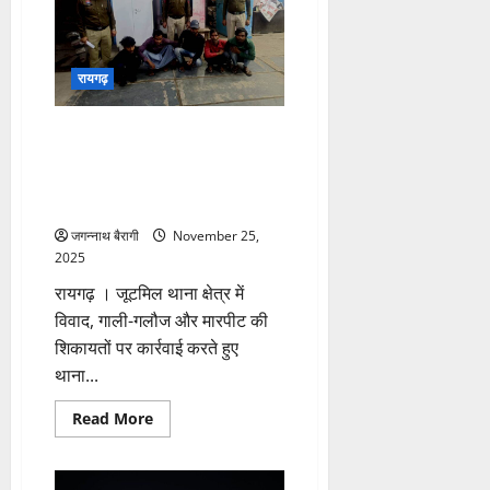
एनर्जेटिक
जब
नाश्ते
में
मिलेगा
रायगढ़
बाजरे
और
पालक
का
आदतन झगड़ा–मारपीट करने वाले
चीला,
पांच व्यक्तियों पर पुलिस की सख्त
जानें
10
कार्रवाई: धारा 170 बीएनएसएस के
मिनट
में
तहत कार्रवाई कर भेजे गए जेल…
बनने
वाली
जगन्नाथ बैरागी
November 25,
रेसिपी…
2025
रायगढ़ । जूटमिल थाना क्षेत्र में
विवाद, गाली-गलौज और मारपीट की
शिकायतों पर कार्रवाई करते हुए
थाना...
Read
Read More
more
about
आदतन
झगड़ा–