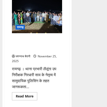
मारपीट
करने
वाले
पांच
व्यक्तियों
पर
पुलिस
की
रायगढ़
सख्त
कार्रवाई:
धारा
170
रायगढ़:पुलिस का जन-जागरूकता
बीएनएसएस
अभियान: बसंतपुर में जन चौपाल,
के
तहत
हजारों ग्रामीणों ने लिया हिस्सा…
कार्रवाई
कर
जगन्नाथ बैरागी
November 25,
भेजे
गए
2025
जेल…
रायगढ़ । थाना प्रभारी लैलूंगा उप
निरीक्षक गिरधारी साव के नेतृत्व में
सामुदायिक पुलिसिंग के तहत
जागरूकता...
Read
Read More
more
about
रायगढ़:पुलिस