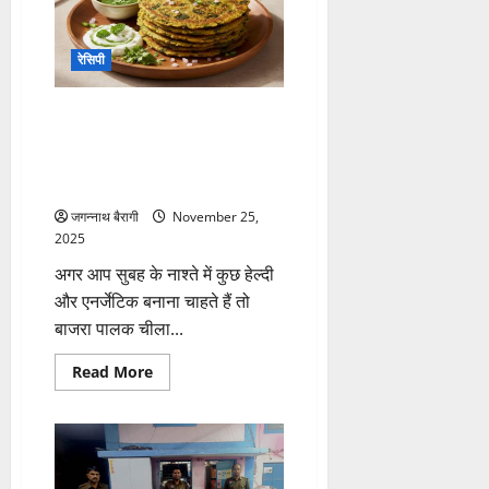
की
बॉक्स
ऑफिस
पर
रेसिपी
गिरावट…
पूरे दिन रहेंगे हैप्पी और एनर्जेटिक जब
नाश्ते में मिलेगा बाजरे और पालक का
चीला, जानें 10 मिनट में बनने वाली
रेसिपी…
जगन्नाथ बैरागी
November 25,
2025
अगर आप सुबह के नाश्ते में कुछ हेल्दी
और एनर्जेटिक बनाना चाहते हैं तो
बाजरा पालक चीला...
Read
Read More
more
about
पूरे
दिन
रहेंगे
हैप्पी
और