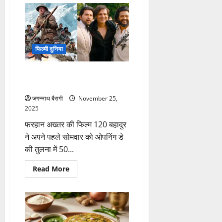
November
2025:
किसकी
किस्मत
खुलने
वाली
है
फिल्मी दुनिया
और
किसे
मिलेगी
120 बहादुर और Mastiii 4 की बॉक्स
बड़ी
चेतावनी?
ऑफिस पर गिरावट…
पढ़ें
मेष
जगन्नाथ बैरागी
November 25,
से
2025
मीन
तक
फरहान अख्तर की फिल्म 120 बहादुर
का
हाल…
ने अपने पहले सोमवार को ओपनिंग डे
की तुलना में 50...
Read
Read More
more
about
120
बहादुर
और
Mastiii
4