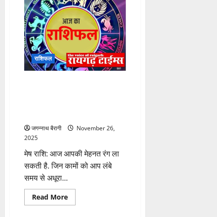
संकल्प
ले,
सपने
को
बुने,
धारा
के
विपरीत
राशिफल
दिशा
में
मेहनत
कर
26 November 2025: किसकी
आगे
किस्मत खुलने वाली है और किसे
बढे
:
मिलेगी बड़ी चेतावनी? पढ़ें मेष से मीन
आनंद
कुमार…
तक का हाल…
जगन्नाथ बैरागी
November 26,
2025
मेष राशि: आज आपकी मेहनत रंग ला
सकती है. जिन कामों को आप लंबे
समय से अधूरा...
Read
Read More
more
about
26