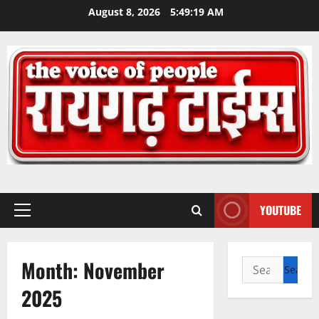
Skip
August 8, 2026
5:49:20 AM
to
content
YOUTUBE
Primary
Menu
Month:
November
Search
for:
2025