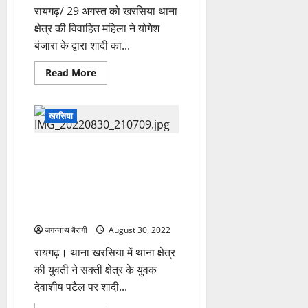
जाप,जानिए
रायगढ़/ 29 अगस्त को खरसिया थाना
श्री
गणेश
क्षेत्र की विवाहित महिला ने योगेश
जी
के
बंजारा के द्वारा शादी का...
10
प्रभावशाली
मंत्र…..
Read
Read More
more
about
रायगढ़:
पहले
खरसिया
विवाह
के
नाम
से
रायगढ़: मंगेतर ने पहले गार्डन फिर
किया
जंगल मे ले जाकर लुटा अस्मत, मन
बलात्कार
फिर
भरा तो कर दिया शादी से इंकार,युवती
शादी
की रिपोर्ट पर आरोपी युवक पर दुष्कर्म
से
इंकार,
का अपराध दर्ज…..
महिला
की
जगन्नाथ बैरागी
August 30, 2022
अन्यत्र
शादी
रायगढ़। थाना खरसिया में थाना क्षेत्र
होने
के
की युवती ने सक्ती क्षेत्र के युवक
पश्चात
उसके
देवाशीष पटैल पर शादी...
पति
को