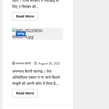
रहेगी। राज्य सरकार ने नवाखाई के
गाँव
लिया
के
लिए 3 सितंबर को...
जायजा…
रहने
वाले
थे
Read
Read More
प्रेमी
more
युगल….
about
ब्रेकिंग:
1
सितंबर
सारंगढ़
को
छत्तीसगढ़
मे
सारंगढ़: तेज रफ्तार वाहन ने
अवकाश,
राज्य
मोटरसाइकल सवार को मारी टक्कर…
सरकार
होनहार युवक की हालत गंभीर….
ने
अवकाश
जगन्नाथ बैरागी
का
August 30, 2022
संशोधित
आदेश
जगन्नाथ बैरागी सारंगढ़। तेज
किया
अनियंत्रित रफ्तार ने ना जाने कितने
जारी…
मासूमों को अपनी चपेट मे लिया है,...
Read
Read More
more
about
सारंगढ़:
तेज