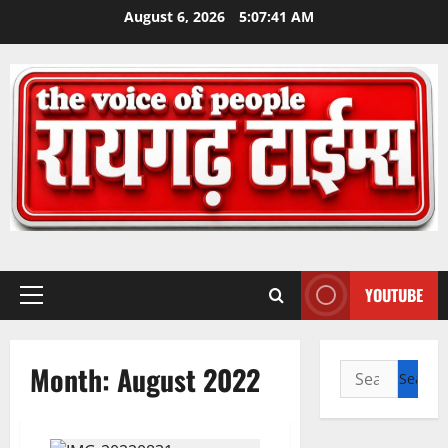
Skip
August 6, 2026
5:07:42 AM
to
content
YOUTUBE
Primary
Menu
Month:
August 2022
Search
for: